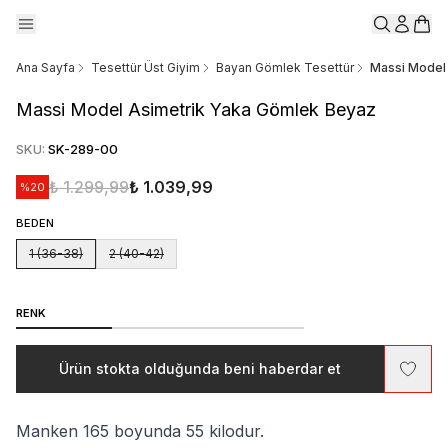
Ana Sayfa
Tesettür Üst Giyim
Bayan Gömlek Tesettür
Massi Model
Massi Model Asimetrik Yaka Gömlek Beyaz
SKU
:
SK-289-00
₺ 1.299,99
₺ 1.039,99
%
20
BEDEN
1 (36-38)
2 (40-42)
RENK
Ürün stokta olduğunda beni haberdar et
Manken 165 boyunda 55 kilodur.