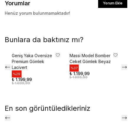
Yorumlar
Yorum Ekle
Henüz yorum bulunmamaktadır!
Bunlara da baktınız mı?
Geniş Yaka Oversize
Massi Model Bomber
Ka
Premium Gömlek
Ceket Gömlek Beyaz
Gö
Lacivert
%
37
%
₺ 1.199,99
₺ 
%
29
₺ 1.899,99
₺ 
₺ 1.199,99
₺ 1.699,99
En son görüntüledikleriniz