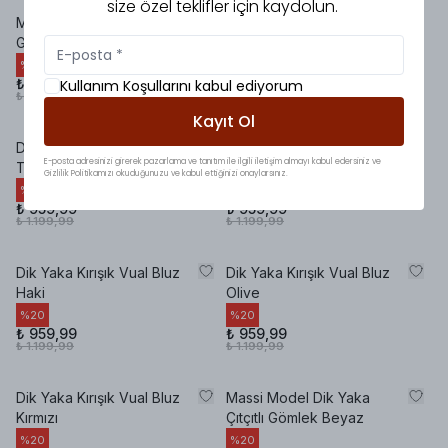
size özel teklifler için kaydolun.
Mnk Premium Müslin
Mnk Premium Müslin
Gömlek Haki
Gömlek Kahve
%
15
%
15
₺ 1.099,99
₺ 1.099,99
Kullanım Koşullarını kabul ediyorum
₺ 1.299,99
₺ 1.299,99
Kayıt Ol
Dik Yaka Kırışık Vual Bluz
Dik Yaka Kırışık Vual Bluz
E-posta adresinizi girerek pazarlama ve tanıtım ile ilgili iletişim almayı kabul edersiniz ve
Taş
Acı Kahve
Gizlilik Politikamızı okuduğunuzu ve kabul ettiğinizi onaylarsınız.
%
20
%
20
₺ 959,99
₺ 959,99
₺ 1.199,99
₺ 1.199,99
Dik Yaka Kırışık Vual Bluz
Dik Yaka Kırışık Vual Bluz
Haki
Olive
%
20
%
20
₺ 959,99
₺ 959,99
₺ 1.199,99
₺ 1.199,99
Dik Yaka Kırışık Vual Bluz
Massi Model Dik Yaka
Kırmızı
Çıtçıtlı Gömlek Beyaz
%
20
%
20