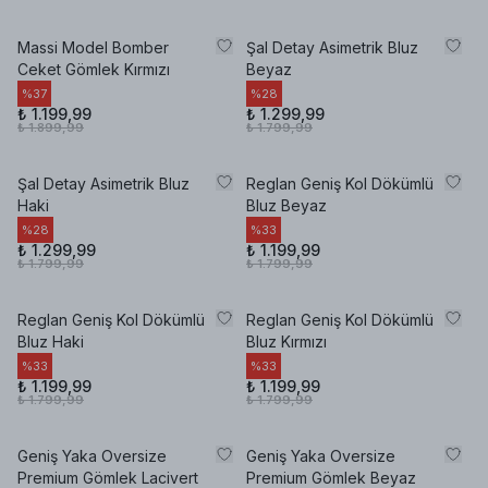
Massi Model Bomber
Şal Detay Asimetrik Bluz
Ceket Gömlek Kırmızı
Beyaz
%
37
%
28
₺ 1.199,99
₺ 1.299,99
₺ 1.899,99
₺ 1.799,99
Şal Detay Asimetrik Bluz
Reglan Geniş Kol Dökümlü
Haki
Bluz Beyaz
%
28
%
33
₺ 1.299,99
₺ 1.199,99
₺ 1.799,99
₺ 1.799,99
Reglan Geniş Kol Dökümlü
Reglan Geniş Kol Dökümlü
Bluz Haki
Bluz Kırmızı
%
33
%
33
₺ 1.199,99
₺ 1.199,99
₺ 1.799,99
₺ 1.799,99
Geniş Yaka Oversize
Geniş Yaka Oversize
Premium Gömlek Lacivert
Premium Gömlek Beyaz