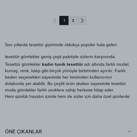
1
2
Son yıllarda tesettür giyiminde oldukça popüler hala gelen
tesettür gömlekler geniş çeşit paletiyle sizlerin karşısında.
Tesettür gömlekler
kadın tunik
tesettür
adı altında farklı model,
kumaş, renk, kalıp gibi birçok yönüyle birbirinden ayırılır. Farklı
beden seçenekleri sayesinde her kesimden kullanıcının
dolabında yer alabilir. Bu çeşitli ürün skalası sayesinde tesettür
moda gömlekler farklı zevklere sahip herkese hitap eder.
Hem günlük hayatın içinde hem de sizler için daha özel günlerde
tercih edebileceğiniz tesettür moda gömleklerin kullanımı son
derece rahat ve basit. Ayrıca sizlere kolay kombinleme imkânı
sunan tesettür gömlekler her alanda şıklığı ve konforu aynı anda
sunarak gözleri üzerinize çekiyor.
ÖNE ÇIKANLAR
Kot gömlek kadın modelleri, oversize gömlek kadın modelleri,