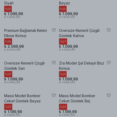
Siyah
Beyaz
%
31
%
31
₺ 1.099,99
₺ 1.099,99
₺ 1.599,99
₺ 1.599,99
Premium Bağlamalı Keten
Oversize Kemerli Çizgili
Elbise Kırmızı
Gömlek Kahve
%
19
%
27
₺ 2.099,99
₺ 1.099,99
₺ 2.599,99
₺ 1.499,99
Oversize Kemerli Çizgili
Zra Model Şal Detaylı Bluz
Gömlek Sarı
Kırmızı
%
27
%
31
₺ 1.099,99
₺ 1.099,99
₺ 1.499,99
₺ 1.599,99
Massi Model Bomber
Massi Model Bomber
Ceket Gömlek Beyaz
Ceket Gömlek Bej
%
37
%
37
₺ 1.199,99
₺ 1.199,99
₺ 1.899,99
₺ 1.899,99