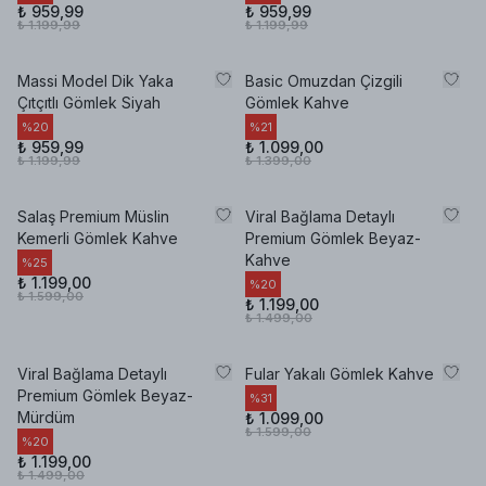
₺ 959,99
₺ 959,99
₺ 1.199,99
₺ 1.199,99
Massi Model Dik Yaka
Basic Omuzdan Çizgili
Çıtçıtlı Gömlek Siyah
Gömlek Kahve
%
20
%
21
₺ 959,99
₺ 1.099,00
₺ 1.199,99
₺ 1.399,00
Salaş Premium Müslin
Viral Bağlama Detaylı
Kemerli Gömlek Kahve
Premium Gömlek Beyaz-
Kahve
%
25
₺ 1.199,00
%
20
₺ 1.599,00
₺ 1.199,00
₺ 1.499,00
Viral Bağlama Detaylı
Fular Yakalı Gömlek Kahve
Premium Gömlek Beyaz-
%
31
Mürdüm
₺ 1.099,00
₺ 1.599,00
%
20
₺ 1.199,00
₺ 1.499,00