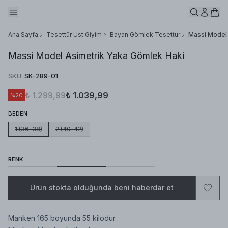
Ana Sayfa
Tesettür Üst Giyim
Bayan Gömlek Tesettür
Massi Model 
Massi Model Asimetrik Yaka Gömlek Haki
SKU
:
SK-289-01
₺ 1.299,99
₺ 1.039,99
%
20
BEDEN
1 (36-38)
2 (40-42)
RENK
Ürün stokta olduğunda beni haberdar et
Manken 165 boyunda 55 kilodur.