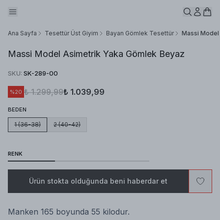
Ana Sayfa
Tesettür Üst Giyim
Bayan Gömlek Tesettür
Massi Model
Massi Model Asimetrik Yaka Gömlek Beyaz
SKU
:
SK-289-00
₺ 1.299,99
₺ 1.039,99
%
20
BEDEN
1 (36-38)
2 (40-42)
RENK
Ürün stokta olduğunda beni haberdar et
Manken 165 boyunda 55 kilodur.