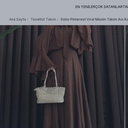
EN YENİLER
ÇOK SATANLAR
TA
Ana Sayfa
Tesettür Takım
Soho Pinterest Viral Müslin Takım Acı K