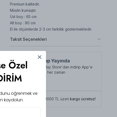
Premium kalitedir.
Müslin kumaştır.
Üst boy : 65 cm
Alt boy : 90 cm
El ile ölçümlerde 2-3 cm farklılık göstermektedir.
Taksit Seçenekleri
NuuWears App Yayında
şe Özel
App Store veya Play Store'dan indirip App'e
özel indirimlerden her zaman
DİRİM
faydalanabilirsiniz
Şimdi İndirin!
 kodunu öğrenmek ve
Tüm siparişlerde 3000 TL üzeri
kargo ücretsiz!
için kaydolun.