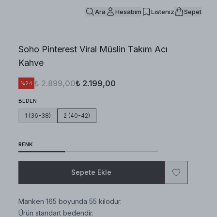
Ara
Hesabım
Listeniz
Sepet
Soho Pinterest Viral Müslin Takım Acı
Kahve
₺ 2.899,00
₺ 2.199,00
%
24
BEDEN
1 (36-38)
2 (40-42)
RENK
Sepete Ekle
Manken 165 boyunda 55 kilodur.
Ürün standart bedendir.