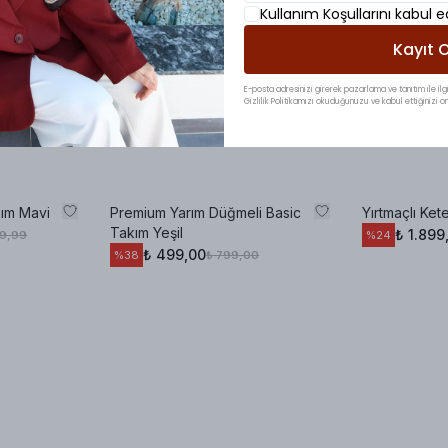
Kullanım Koşullarını kabul 
Kayıt O
E-posta adresinizi girerek pazarlama ve tanıtım ile ilgi
Gizlilik Politikamızı okuduğunuzu ve kabul ettiğinizi on
ım Mavi
Premium Yarım Düğmeli Basic
Yırtmaçlı Ket
Takım Yeşil
₺ 1.899
99,99
%
24
₺ 499,00
₺ 799,00
%
38