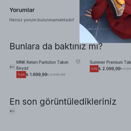
Yorumlar
Henüz yorum bulunmamaktadır!
Bunlara da baktınız mı?
MNK Keten Pantolon Takım
Summer Premium Tak
Beyaz
₺ 2.099,99
₺ 2.5
%
19
₺ 1.699,99
₺ 2.299,99
%
26
En son görüntüledikleriniz