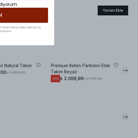
ediyorum
Yorum Ekle
l
li iletişim almayı kabul edersiniz ve
aylarsınız.
en Natural Takım
Premium Keten Pantolon Etek
Summ
Takım Beyaz
Pem
,00
₺ 2.499,00
₺ 2.099,99
₺ 2.599,99
%
19
%
19