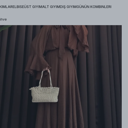
KIMLAR
ELBISE
ÜST GIYIM
ALT GIYIM
DIŞ GIYIM
GÜNÜN KOMBINLERI
ahve