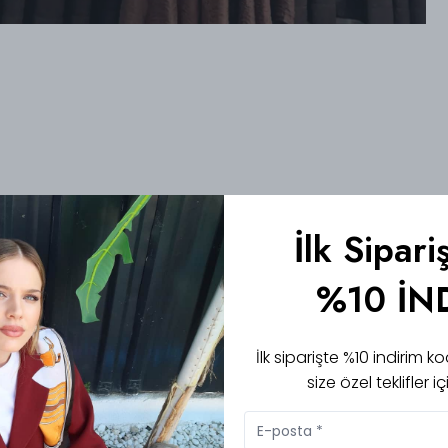
İlk Sipari
%10 İN
İlk siparişte %10 indirim
size özel teklifler 