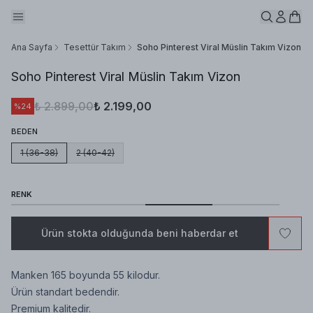
Ana Sayfa
Tesettür Takım
Soho Pinterest Viral Müslin Takım Vizon
Soho Pinterest Viral Müslin Takım Vizon
₺ 2.899,00
₺ 2.199,00
%
24
BEDEN
1 (36-38)
2 (40-42)
RENK
Ürün stokta olduğunda beni haberdar et
Manken 165 boyunda 55 kilodur.
Ürün standart bedendir.
Premium kalitedir.