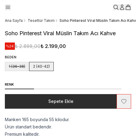
Ana Sayfa
Tesettür Takım
Soho Pinterest Viral Müslin Takım Acı Kah
Soho Pinterest Viral Müslin Takım Acı Kahve
₺ 2.899,00
₺ 2.199,00
%
24
BEDEN
1 (36-38)
2 (40-42)
RENK
Sepete Ekle
Manken 165 boyunda 55 kilodur.
Ürün standart bedendir.
Premium kalitedir.