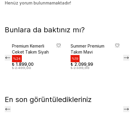
Henüz yorum bulunmamaktadır!
Bunlara da baktınız mı?
Premium Kemerli
Summer Premium
Pr
Ceket Takım Siyah
Takım Mavi
Ke
K
%
24
%
19
₺ 1.899,00
₺ 2.099,99
%
₺ 2.499,00
₺ 2.599,99
₺ 
₺ 
En son görüntüledikleriniz