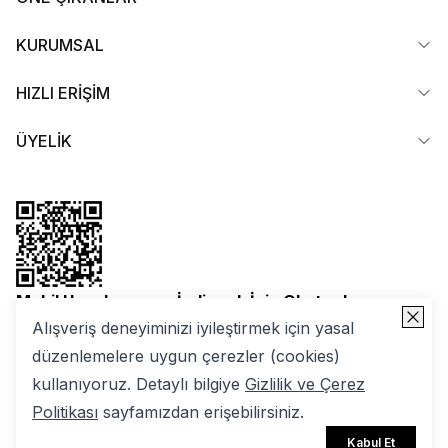
KURUMSAL
HIZLI ERİŞİM
ÜYELİK
Mobil Uygulamamızı İndirmek İçin Okutun!
Alışveriş deneyiminizi iyileştirmek için yasal
düzenlemelere uygun çerezler (cookies)
kullanıyoruz. Detaylı bilgiye
Gizlilik ve Çerez
Politikası
sayfamızdan erişebilirsiniz.
2025 Nuuwears. Tüm Hakları Saklıdır | ikas E-ticaret
Kabul Et