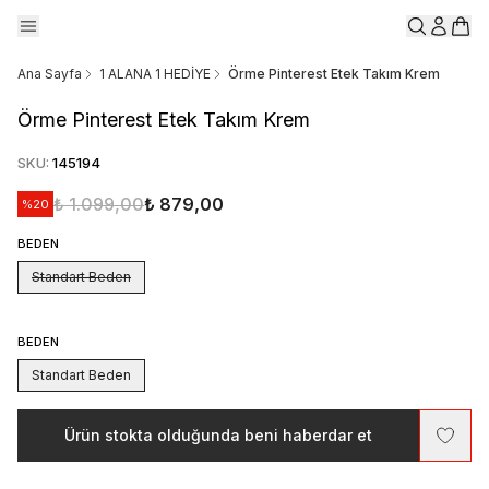
Ana Sayfa
1 ALANA 1 HEDİYE
Örme Pinterest Etek Takım Krem
Örme Pinterest Etek Takım Krem
SKU
:
145194
₺ 1.099,00
₺ 879,00
%
20
BEDEN
Standart Beden
BEDEN
Standart Beden
Ürün stokta olduğunda beni haberdar et