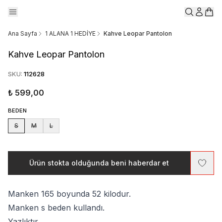
Ana Sayfa
1 ALANA 1 HEDİYE
Kahve Leopar Pantolon
Kahve Leopar Pantolon
SKU
:
112628
₺ 599,00
BEDEN
S
M
L
Ürün stokta olduğunda beni haberdar et
Manken 165 boyunda 52 kilodur.
Manken s beden kullandı.
Yazlıktır.