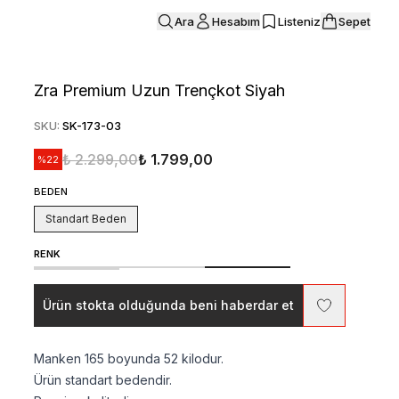
Ara
Hesabım
Listeniz
Sepet
Zra Premium Uzun Trençkot Siyah
SKU
:
SK-173-03
₺ 2.299,00
₺ 1.799,00
%
22
BEDEN
Standart Beden
RENK
Ürün stokta olduğunda beni haberdar et
Manken 165 boyunda 52 kilodur.
Ürün standart bedendir.