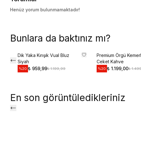
Henüz yorum bulunmamaktadır!
Bunlara da baktınız mı?
Dik Yaka Kırışık Vual Bluz
Premium Örgü Kemerl
Siyah
Ceket Kahve
₺ 959,99
₺ 1.199,00
₺ 1.199,99
₺ 1.49
%
20
%
20
En son görüntüledikleriniz