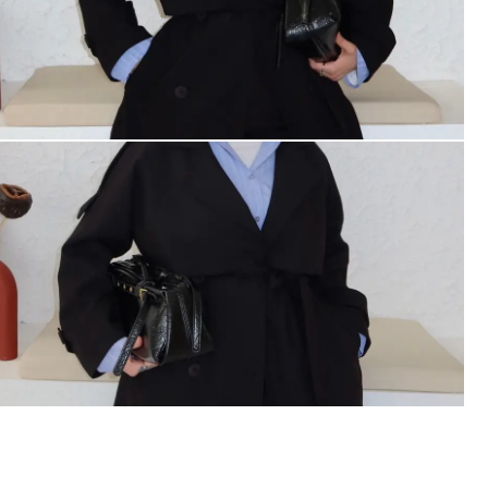
İlk Sipari
%10 İN
İlk siparişte %10 indirim
size özel teklifler 