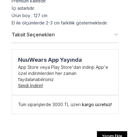
Premium kalitedir.
İçi astarlıdır.
Ürün boy : 127 cm
El ile ölçümlerde 2-3 cm farklılık göstermektedir.
Taksit Seçenekleri
NuuWears App Yayında
şe Özel
App Store veya Play Store'dan indirip App'e
özel indirimlerden her zaman
faydalanabilirsiniz
DİRİM
Şimdi İndirin!
 kodunu öğrenmek ve
Tüm siparişlerde 3000 TL üzeri
kargo ücretsiz!
için kaydolun.
Yorum Ekle