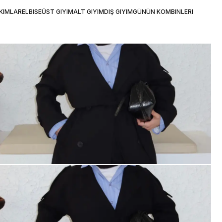
KIMLAR
ELBISE
ÜST GIYIM
ALT GIYIM
DIŞ GIYIM
GÜNÜN KOMBINLERI