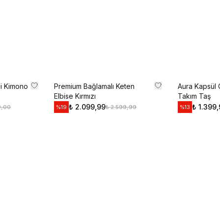
Kullanım Koşullarını kabul 
Kayıt O
E-posta adresinizi girerek pazarlama ve tanıtım ile ilgi
Gizlilik Politikamızı okuduğunuzu ve kabul ettiğinizi on
i Kimono
Premium Bağlamalı Keten
Aura Kapsül 
Elbise Kırmızı
Takım Taş
₺ 2.099,99
₺ 1.399
9,00
₺ 2.599,99
%
19
%
13