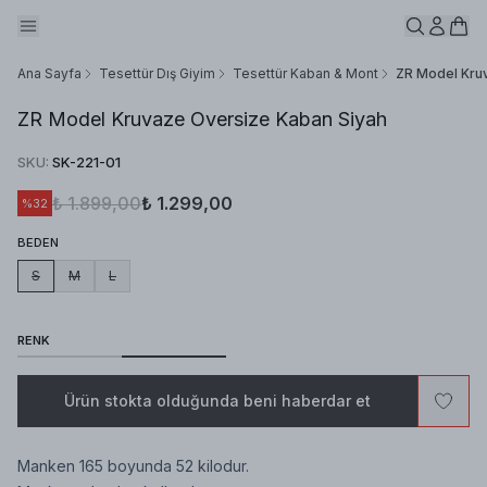
Ana Sayfa
Tesettür Dış Giyim
Tesettür Kaban & Mont
ZR Model Kru
ZR Model Kruvaze Oversize Kaban Siyah
SKU
:
SK-221-01
₺ 1.899,00
₺ 1.299,00
%
32
BEDEN
S
M
L
RENK
Ürün stokta olduğunda beni haberdar et
Manken 165 boyunda 52 kilodur.