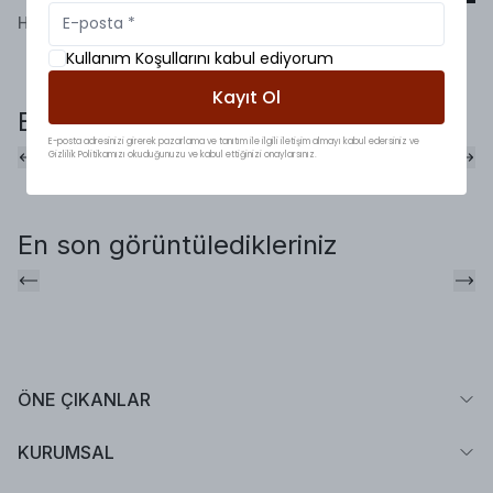
Henüz yorum bulunmamaktadır!
Kullanım Koşullarını kabul ediyorum
Kayıt Ol
Bunlara da baktınız mı?
E-posta adresinizi girerek pazarlama ve tanıtım ile ilgili iletişim almayı kabul edersiniz ve
Gizlilik Politikamızı okuduğunuzu ve kabul ettiğinizi onaylarsınız.
En son görüntüledikleriniz
ÖNE ÇIKANLAR
KURUMSAL