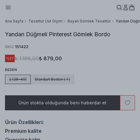
Ana Sayfa
Tesettür Üst Giyim
Bayan Gömlek Tesettür
Yandan Düğm
Yandan Düğmeli Pinterest Gömlek Bordo
SKU
:
151422
₺ 1.199,00
₺ 879,00
%
27
BEDEN
2 (38-40)
Standart Beden ( 1 )
Ürün stokta olduğunda beni haberdar et
Ürün Özellikleri:
Premium kalite
Oversize kalıp