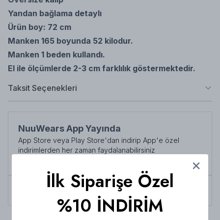
Yandan bağlama detaylı
Ürün boy: 72 cm
Manken 165 boyunda 52 kilodur.
Manken 1 beden kullandı.
El ile ölçümlerde 2-3 cm farklılık göstermektedir.
Taksit Seçenekleri
NuuWears App Yayında
App Store veya Play Store'dan indirip App'e özel
indirimlerden her zaman faydalanabilirsiniz
Şimdi İndirin!
İlk Siparişe Özel
Tüm siparişlerde 3000 TL üzeri
kargo ücretsiz!
%10 İNDİRİM