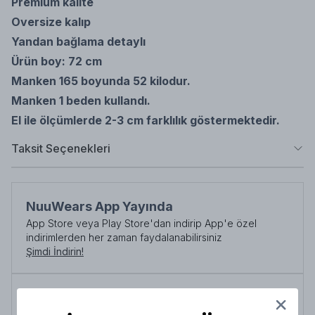
Premium kalite
Oversize kalıp
Yandan bağlama detaylı
Ürün boy: 72 cm
Manken 165 boyunda 52 kilodur.
Manken 1 beden kullandı.
El ile ölçümlerde 2-3 cm farklılık göstermektedir.
Taksit Seçenekleri
NuuWears App Yayında
App Store veya Play Store'dan indirip App'e özel
indirimlerden her zaman faydalanabilirsiniz
Şimdi İndirin!
Tüm siparişlerde 3000 TL üzeri
kargo ücretsiz!