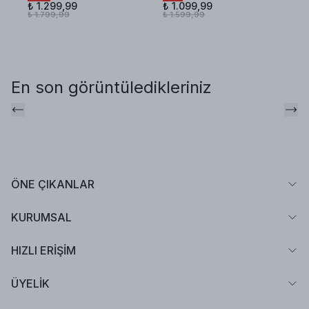
₺ 1.299,99
₺ 1.099,99
₺ 
₺ 1.799,99
₺ 1.599,99
₺ 
En son görüntüledikleriniz
ÖNE ÇIKANLAR
KURUMSAL
HIZLI ERİŞİM
ÜYELİK