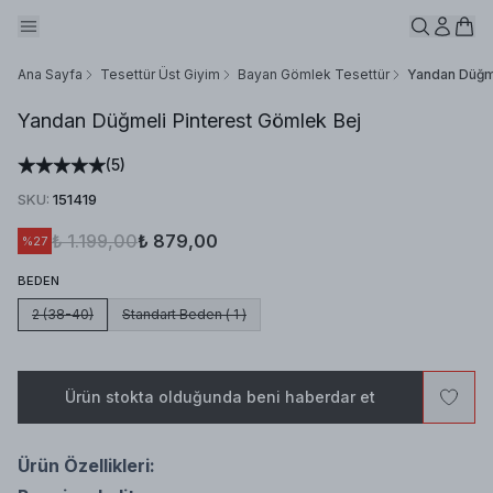
Ana Sayfa
Tesettür Üst Giyim
Bayan Gömlek Tesettür
Yandan Düğme
Yandan Düğmeli Pinterest Gömlek Bej
(
5
)
SKU
:
151419
₺ 1.199,00
₺ 879,00
%
27
BEDEN
2 (38-40)
Standart Beden ( 1 )
Ürün stokta olduğunda beni haberdar et
Ürün Özellikleri: