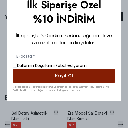
İlk Siparişe Özel
%10 İNDİRİM
Yorumlar
Yorum Ekle
5.0
İlknur
D.
İlk siparişte %10 indirim kodunu öğrenmek ve
size özel teklifler için kaydolun.
Cok iyi
Mükemmel 🥰
5.0
Aleyna
A.
Kullanım Koşullarını kabul ediyorum
Kayıt Ol
E-posta adresinizi girerek pazarlama ve tanıtım ile ilgili iletişim almayı kabul edersiniz ve
Gizlilik Politikamızı okuduğunuzu ve kabul ettiğinizi onaylarsınız.
Bunlara da baktınız mı?
Şal Detay Asimetrik
Zra Model Şal Detaylı
Şa
Bluz Haki
Bluz Kırmızı
Bl
%
28
%
31
%