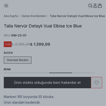
Ana Sayfa
Günün Kombinleri
Talia Nervür Detaylı Vual Elbise Ice Blue
Talia Nervür Detaylı Vual Elbise Ice Blue
SKU
:
NW-23-01
₺ 2.199,99
₺ 1.399,99
%
36
BEDEN
Standart Beden
RENK
Ürün stokta olduğunda beni haberdar et
Manken 165 boyunda 55 kilodur.
Ürün standart bedendir.