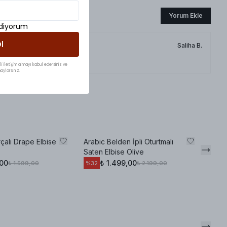
Yorum Ekle
ediyorum
l
Saliha
B.
li iletişim almayı kabul edersiniz ve
aylarsınız.
çalı Drape Elbise
Arabic Belden İpli Oturtmalı
Prin
Saten Elbise Olive
Elbi
,00
₺ 1.499,00
₺ 1.599,00
₺ 2.199,00
%
32
%
16