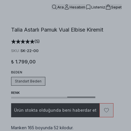
Ara
Hesabım
Listeniz
Sepet
Talia Astarlı Pamuk Vual Elbise Kiremit
(
5
)
SKU
:
SK-22-00
₺ 1.799,00
BEDEN
Standart Beden
RENK
Ürün stokta olduğunda beni haberdar et
Manken 165 boyunda 52 kilodur.