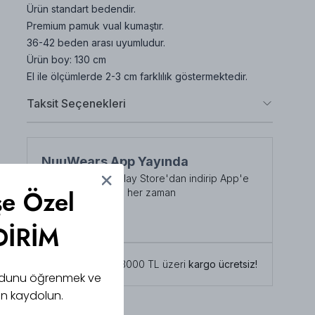
Ürün standart bedendir.
Premium pamuk vual kumaştır.
36-42 beden arası uyumludur.
Ürün boy: 130 cm
El ile ölçümlerde 2-3 cm farklılık göstermektedir.
Taksit Seçenekleri
NuuWears App Yayında
App Store veya Play Store'dan indirip App'e
şe Özel
özel indirimlerden her zaman
faydalanabilirsiniz
Şimdi İndirin!
DİRİM
Tüm siparişlerde 3000 TL üzeri
kargo ücretsiz!
 kodunu öğrenmek ve
için kaydolun.