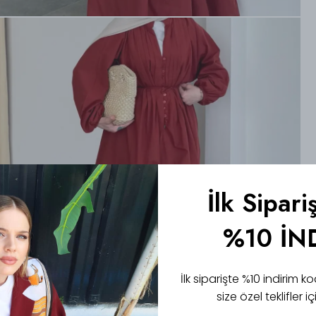
İlk Sipari
%10 İN
İlk siparişte %10 indirim
size özel teklifler 