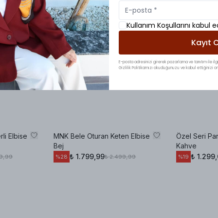
Kullanım Koşullarını kabul 
Kayıt O
den olacak ❤️‍🔥❤️‍🔥❤️‍🔥
E-posta adresinizi girerek pazarlama ve tanıtım ile ilgi
Gizlilik Politikamızı okuduğunuzu ve kabul ettiğinizi on
li Elbise
MNK Bele Oturan Keten Elbise
Özel Seri Par
Bej
Kahve
₺ 1.799,99
₺ 1.299
99,99
₺ 2.499,99
%
28
%
19