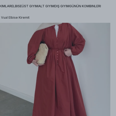
KIMLAR
ELBISE
ÜST GIYIM
ALT GIYIM
DIŞ GIYIM
GÜNÜN KOMBINLERI
 Vual Elbise Kiremit