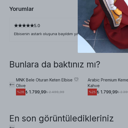
Yorumlar
5.0
Elbisenin astarlı oluşuna bayıldım ya efil efil yazın favori elbiselerim
Bunlara da baktınız mı?
MNK Bele Oturan Keten Elbise
Arabic Premium Kemer
Olive
Kahve
₺ 1.799,99
₺ 1.799,99
₺ 2.499,99
₺ 2.3
%
28
%
25
En son görüntüledikleriniz