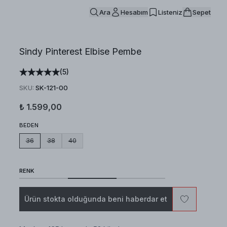
Ara
Hesabım
Listeniz
Sepet
Sindy Pinterest Elbise Pembe
(
5
)
SKU
:
SK-121-00
₺ 1.599,00
BEDEN
36
38
40
RENK
Ürün stokta olduğunda beni haberdar et