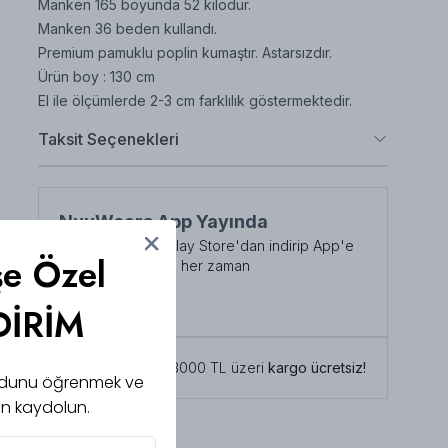
Manken 165 boyunda 52 kilodur.
Manken 36 beden kullandı.
Premium pamuklu poplin kumaştır. Astarsızdır.
Ürün boy : 130 cm
El ile ölçümlerde 2-3 cm farklılık göstermektedir.
Taksit Seçenekleri
NuuWears App Yayında
App Store veya Play Store'dan indirip App'e
şe Özel
özel indirimlerden her zaman
faydalanabilirsiniz
Şimdi İndirin!
DİRİM
Tüm siparişlerde 3000 TL üzeri
kargo ücretsiz!
 kodunu öğrenmek ve
için kaydolun.