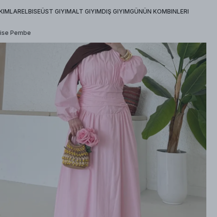
KIMLAR
ELBISE
ÜST GIYIM
ALT GIYIM
DIŞ GIYIM
GÜNÜN KOMBINLERI
lbise Pembe