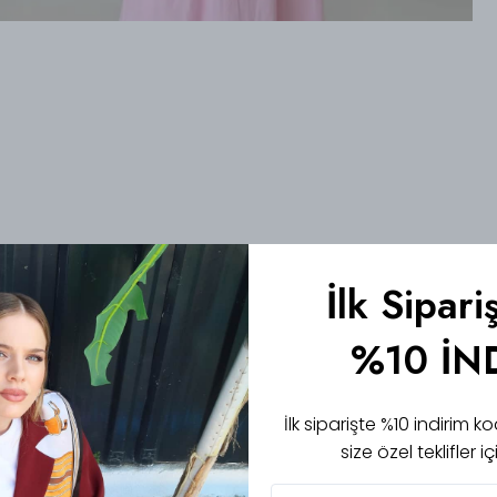
İlk Sipari
%10 İN
İlk siparişte %10 indirim
size özel teklifler 