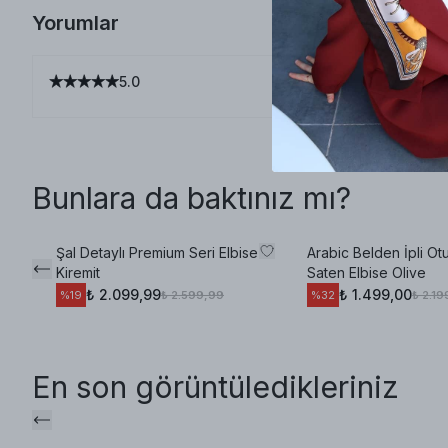
Yorumlar
5.0
Bunlara da baktınız mı?
Şal Detaylı Premium Seri Elbise
Arabic Belden İpli Otu
Kiremit
Saten Elbise Olive
₺ 2.099,99
₺ 1.499,00
₺ 2.599,99
₺ 2.1
%
19
%
32
En son görüntüledikleriniz