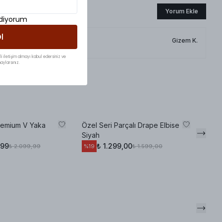
Yorum Ekle
ediyorum
l
Gizem
K.
li iletişim almayı kabul edersiniz ve
aylarsınız.
remium V Yaka
Özel Seri Parçalı Drape Elbise
Omuz
Siyah
Bey
,99
₺ 1.299,00
₺ 2.099,99
₺ 1.599,00
%
19
%
22