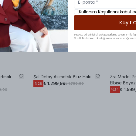
Kullanım Koşullarını kabul 
Kayıt O
E-posta adresinizi girerek pazarlama ve tanıtım ile ilgi
Gizlilik Politikamızı okuduğunuzu ve kabul ettiğinizi on
rtmalı
Şal Detay Asimetrik Bluz Haki
Zra Model P
Elbise Beyaz
₺ 1.299,99
₺ 1.799,99
%
28
₺ 1.599
99,00
%
24