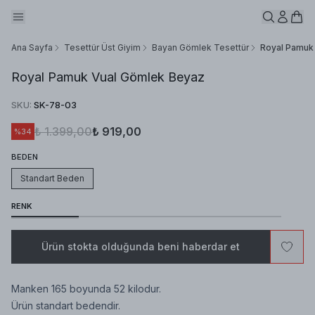
Ana Sayfa
Tesettür Üst Giyim
Bayan Gömlek Tesettür
Royal Pamuk
Royal Pamuk Vual Gömlek Beyaz
SKU
:
SK-78-03
₺ 1.399,00
₺ 919,00
%
34
BEDEN
Standart Beden
RENK
Ürün stokta olduğunda beni haberdar et
Manken 165 boyunda 52 kilodur.
Ürün standart bedendir.