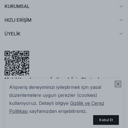
KURUMSAL
HIZLI ERİŞİM
ÜYELİK
Mobil Uygulamamızı İndirmek İçin Okutun!
Alışveriş deneyiminizi iyileştirmek için yasal
düzenlemelere uygun çerezler (cookies)
kullanıyoruz. Detaylı bilgiye
Gizlilik ve Çerez
Politikası
sayfamızdan erişebilirsiniz.
2025 Nuuwears. Tüm Hakları Saklıdır | ikas E-ticaret
Kabul Et
Altyapısıyla Hazırlanmıştır.