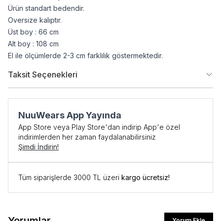
Ürün standart bedendir.
Oversize kalıptır.
Üst boy : 66 cm
Alt boy : 108 cm
El ile ölçümlerde 2-3 cm farklılık göstermektedir.
Taksit Seçenekleri
NuuWears App Yayında
App Store veya Play Store'dan indirip App'e özel
indirimlerden her zaman faydalanabilirsiniz
Şimdi İndirin!
Tüm siparişlerde 3000 TL üzeri
kargo ücretsiz!
İlk Siparişe Özel
%10 İNDİRİM
Yorumlar
Yorum Ekle