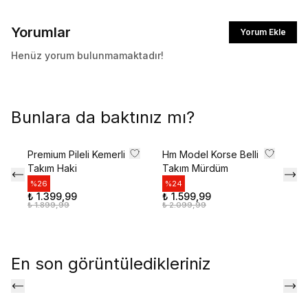
Yorumlar
Yorum Ekle
Henüz yorum bulunmamaktadır!
Bunlara da baktınız mı?
Premium Pileli Kemerli
Hm Model Korse Belli
Au
Takım Haki
Takım Mürdüm
Ke
%
26
%
24
%
₺ 1.399,99
₺ 1.599,99
₺ 
₺ 1.899,99
₺ 2.099,99
₺ 
En son görüntüledikleriniz