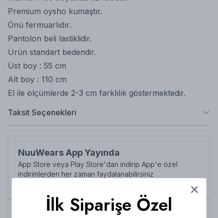
Premium oysho kumaştır.
Önü fermuarlıdır.
Pantolon beli lastiklidir.
Ürün standart bedendir.
Üst boy : 55 cm
Alt boy : 110 cm
El ile ölçümlerde 2-3 cm farklılık göstermektedir.
Taksit Seçenekleri
NuuWears App Yayında
App Store veya Play Store'dan indirip App'e özel
indirimlerden her zaman faydalanabilirsiniz
Şimdi İndirin!
İlk Siparişe Özel
Tüm siparişlerde 3000 TL üzeri
kargo ücretsiz!