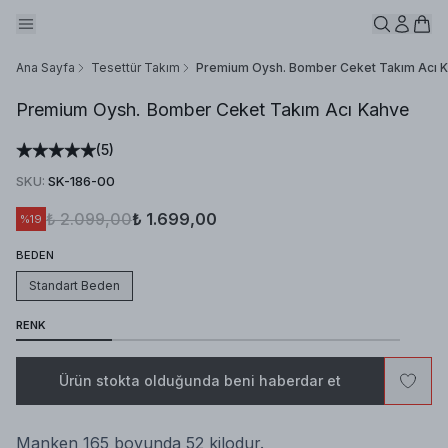
Ana Sayfa
Tesettür Takım
Premium Oysh. Bomber Ceket Takım Acı 
Premium Oysh. Bomber Ceket Takım Acı Kahve
(
5
)
SKU
:
SK-186-00
₺ 2.099,00
₺ 1.699,00
%
19
BEDEN
Standart Beden
RENK
Ürün stokta olduğunda beni haberdar et
Manken 165 boyunda 52 kilodur.