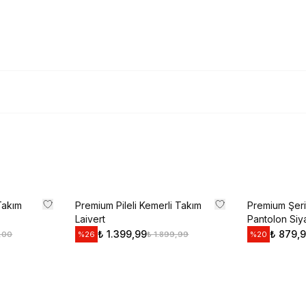
Kullanım Koşullarını kabul 
Kayıt O
E-posta adresinizi girerek pazarlama ve tanıtım ile ilgi
Gizlilik Politikamızı okuduğunuzu ve kabul ettiğinizi on
Takım
Premium Pileli Kemerli Takım
Premium Şerit
Laivert
Pantolon Siy
₺ 1.399,99
₺ 879,
,00
₺ 1.899,99
%
26
%
20