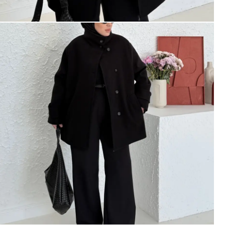
İlk Sipari
%10 İN
İlk siparişte %10 indirim
size özel teklifler 