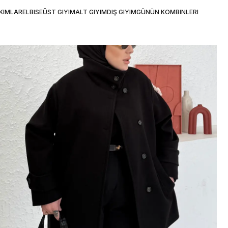
KIMLAR
ELBISE
ÜST GIYIM
ALT GIYIM
DIŞ GIYIM
GÜNÜN KOMBINLERI