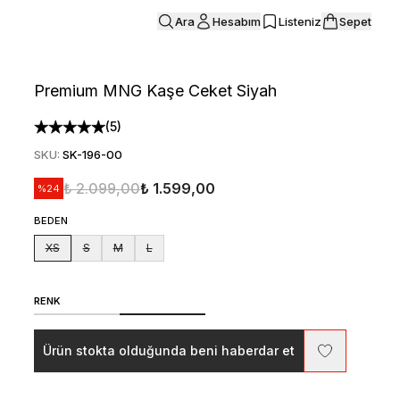
Ara
Hesabım
Listeniz
Sepet
Premium MNG Kaşe Ceket Siyah
(
5
)
SKU
:
SK-196-00
₺ 2.099,00
₺ 1.599,00
%
24
BEDEN
XS
S
M
L
RENK
Ürün stokta olduğunda beni haberdar et