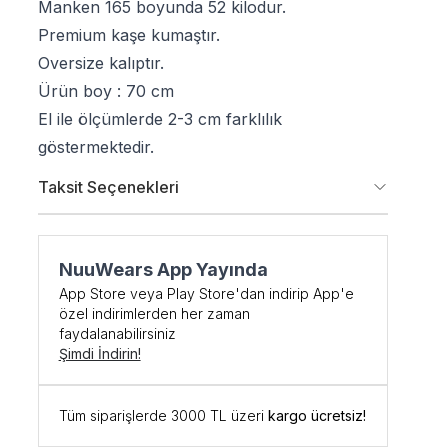
Manken 165 boyunda 52 kilodur.
Premium kaşe kumaştır.
Oversize kalıptır.
Ürün boy : 70 cm
El ile ölçümlerde 2-3 cm farklılık
göstermektedir.
Taksit Seçenekleri
NuuWears App Yayında
şe Özel
App Store veya Play Store'dan indirip App'e
özel indirimlerden her zaman
faydalanabilirsiniz
DİRİM
Şimdi İndirin!
 kodunu öğrenmek ve
Tüm siparişlerde 3000 TL üzeri
kargo ücretsiz!
için kaydolun.