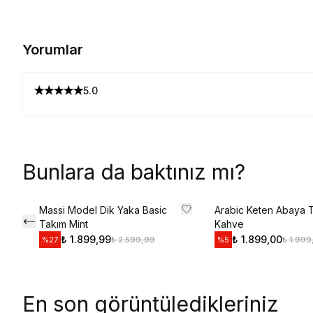
Yorumlar
5.0
Bunlara da baktınız mı?
Massi Model Dik Yaka Basic
Arabic Keten Abaya 
Takım Mint
Kahve
₺ 1.899,99
₺ 1.899,00
₺ 2.599,99
₺ 1.999
%
27
%
5
En son görüntüledikleriniz