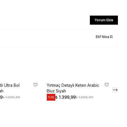
ediyorum
Yorum Ekle
l
Elif Nisa
D.
li iletişim almayı kabul edersiniz ve
aylarsınız.
li Ultra Bol
Yırtmaç Detaylı Keten Arabic
Pint
ah
Bluz Siyah
Çıma
99
₺ 1.399,99
₺ 1.099,99
₺ 1.699,99
%
18
%
19