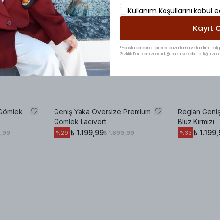
Kullanım Koşullarını kabul 
Kayıt O
E-posta adresinizi girerek pazarlama ve tanıtım ile ilgi
Gizlilik Politikamızı okuduğunuzu ve kabul ettiğinizi on
 Gömlek
Geniş Yaka Oversize Premium
Reglan Geniş
Gömlek Lacivert
Bluz Kırmızı
₺ 1.199,99
₺ 1.199,
9,99
₺ 1.699,99
%
29
%
33