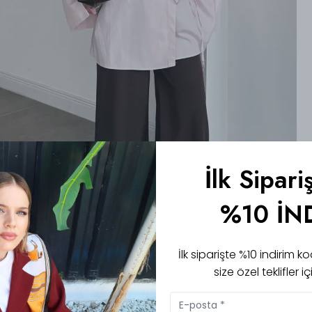
İlk Sipari
%10 İN
İlk siparişte %10 indirim
size özel teklifler 