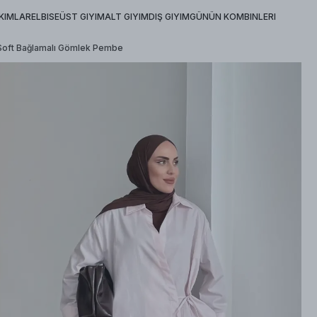
KIMLAR
ELBISE
ÜST GIYIM
ALT GIYIM
DIŞ GIYIM
GÜNÜN KOMBINLERI
 Soft Bağlamalı Gömlek Pembe