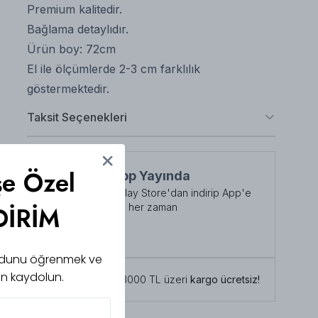
Premium kalitedir.
Bağlama detaylıdır.
Ürün boy: 72cm
El ile ölçümlerde 2-3 cm farklılık
göstermektedir.
Taksit Seçenekleri
şe Özel
NuuWears App Yayında
App Store veya Play Store'dan indirip App'e
DİRİM
özel indirimlerden her zaman
faydalanabilirsiniz
Şimdi İndirin!
 kodunu öğrenmek ve
için kaydolun.
Tüm siparişlerde 3000 TL üzeri
kargo ücretsiz!