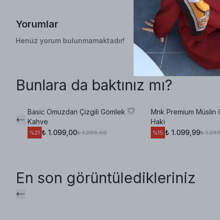
Yorumlar
Henüz yorum bulunmamaktadır!
Bunlara da baktınız mı?
Basic Omuzdan Çizgili Gömlek
Mnk Premium Müslin
Kahve
Haki
₺ 1.099,00
₺ 1.099,99
₺ 1.399,00
₺ 1.29
%
21
%
15
En son görüntüledikleriniz