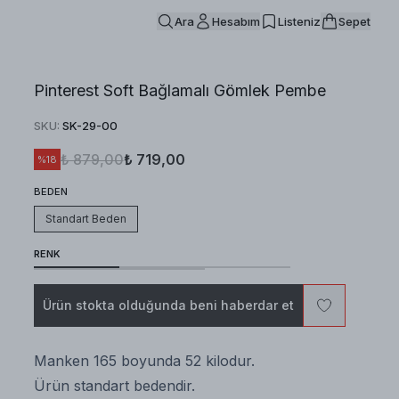
Ara
Hesabım
Listeniz
Sepet
Pinterest Soft Bağlamalı Gömlek Pembe
SKU
:
SK-29-00
₺ 879,00
₺ 719,00
%
18
BEDEN
Standart Beden
RENK
Ürün stokta olduğunda beni haberdar et
Manken 165 boyunda 52 kilodur.
Ürün standart bedendir.