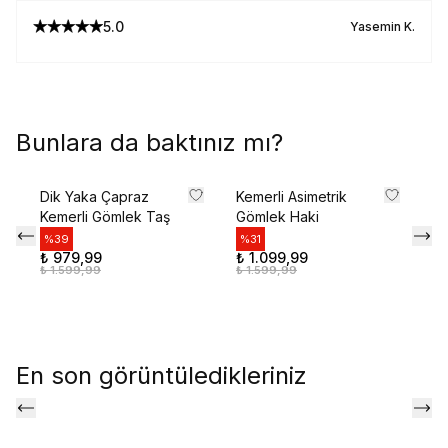
İlk siparişte %10 indirim kodunu öğrenmek ve
5.0
Yasemin
K.
size özel teklifler için kaydolun.
Kullanım Koşullarını kabul ediyorum
Bunlara da baktınız mı?
Kayıt Ol
Dik Yaka Çapraz
Kemerli Asimetrik
Di
E-posta adresinizi girerek pazarlama ve tanıtım ile ilgili iletişim almayı kabul edersiniz ve
Kemerli Gömlek Taş
Gömlek Haki
Bl
Gizlilik Politikamızı okuduğunuzu ve kabul ettiğinizi onaylarsınız.
%
39
%
31
%
₺ 979,99
₺ 1.099,99
₺ 
₺ 1.599,99
₺ 1.599,99
₺ 
En son görüntüledikleriniz