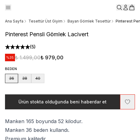
Ana Sayfa
Tesettür Üst Giyim
Bayan Gömlek Tesettür
Pinterest Pe
Pinterest Pensli Gömlek Lacivert
(
5
)
₺ 1.499,00
₺ 979,00
%
35
BEDEN
36
38
40
Ürün stokta olduğunda beni haberdar et
Manken 165 boyunda 52 kilodur.
Manken 36 beden kullandı.
Premium kalitedir.