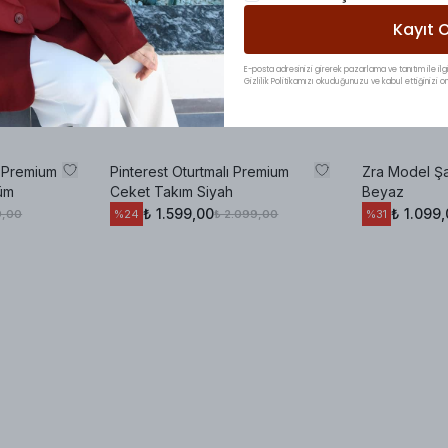
Kayıt O
E-posta adresinizi girerek pazarlama ve tanıtım ile ilgi
Gizlilik Politikamızı okuduğunuzu ve kabul ettiğinizi on
ı Premium
Pinterest Oturtmalı Premium
Zra Model Şa
üm
Ceket Takım Siyah
Beyaz
₺ 1.599,00
₺ 1.099
9,00
₺ 2.099,00
%
24
%
31