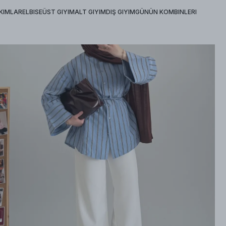
KIMLAR
ELBISE
ÜST GIYIM
ALT GIYIM
DIŞ GIYIM
GÜNÜN KOMBINLERI