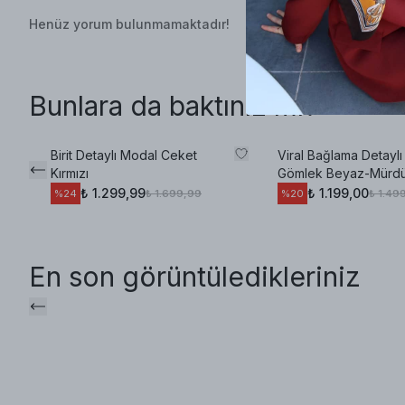
Henüz yorum bulunmamaktadır!
Bunlara da baktınız mı?
Birit Detaylı Modal Ceket
Viral Bağlama Detayl
Kırmızı
Gömlek Beyaz-Mürd
₺ 1.299,99
₺ 1.199,00
₺ 1.699,99
₺ 1.49
%
24
%
20
En son görüntüledikleriniz