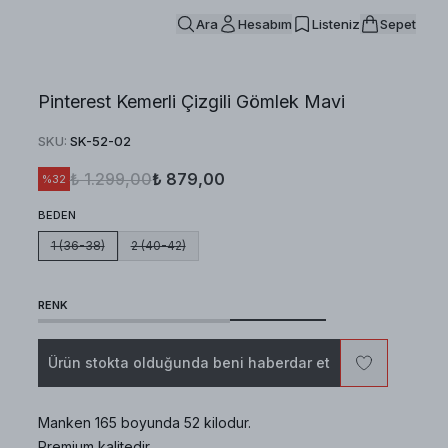
Ara
Hesabım
Listeniz
Sepet
Pinterest Kemerli Çizgili Gömlek Mavi
SKU
:
SK-52-02
₺ 1.299,00
₺ 879,00
%
32
BEDEN
1 (36-38)
2 (40-42)
RENK
Ürün stokta olduğunda beni haberdar et
Manken 165 boyunda 52 kilodur.
Premium kalitedir.