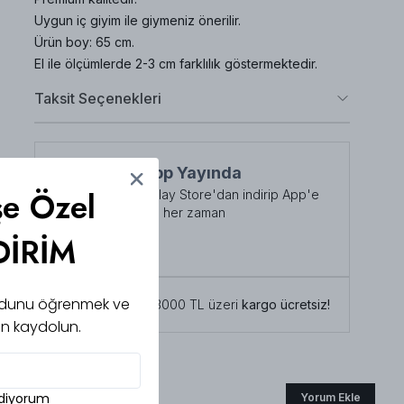
Uygun iç giyim ile giymeniz önerilir.
Ürün boy: 65 cm.
El ile ölçümlerde 2-3 cm farklılık göstermektedir.
Taksit Seçenekleri
NuuWears App Yayında
şe Özel
App Store veya Play Store'dan indirip App'e
özel indirimlerden her zaman
faydalanabilirsiniz
DİRİM
Şimdi İndirin!
 kodunu öğrenmek ve
Tüm siparişlerde 3000 TL üzeri
kargo ücretsiz!
için kaydolun.
ediyorum
Yorum Ekle