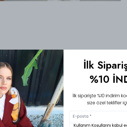
İlk Sipari
%10 İN
İlk siparişte %10 indirim
size özel teklifler 
Kullanım Koşullarını kabul 