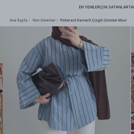
EN YENİLER
ÇOK SATANLAR
TA
Ana Sayfa
Yeni Gelenler
Pinterest Kemerli Çizgili Gömlek Mavi