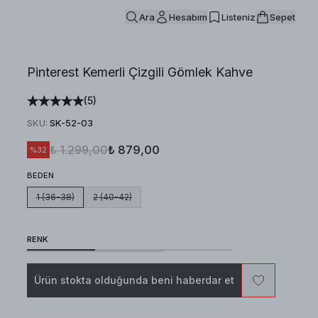
Ara
Hesabım
Listeniz
Sepet
Pinterest Kemerli Çizgili Gömlek Kahve
(
5
)
SKU
:
SK-52-03
₺ 1.299,00
₺ 879,00
%
32
BEDEN
1 (36-38)
2 (40-42)
RENK
Ürün stokta olduğunda beni haberdar et