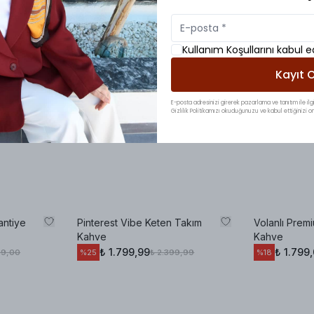
Kullanım Koşullarını kabul 
Kayıt O
E-posta adresinizi girerek pazarlama ve tanıtım ile ilgi
Gizlilik Politikamızı okuduğunuzu ve kabul ettiğinizi on
antiye
Pinterest Vibe Keten Takım
Volanlı Prem
Kahve
Kahve
₺ 1.799,99
₺ 1.799
99,00
₺ 2.399,99
%
25
%
18