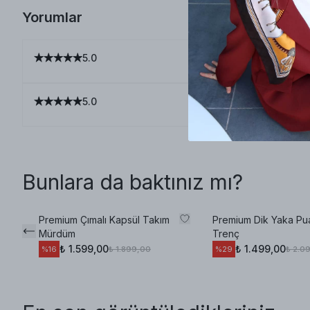
Yorumlar
5.0
5.0
Bunlara da baktınız mı?
Premium Çımalı Kapsül Takım
Premium Dik Yaka Pu
Mürdüm
Trenç
₺ 1.599,00
₺ 1.499,00
₺ 1.899,00
₺ 2.0
%
16
%
29