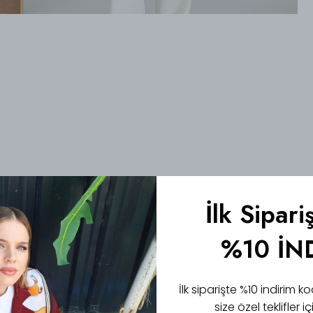
İlk Sipari
%10 İN
İlk siparişte %10 indirim
size özel teklifler 