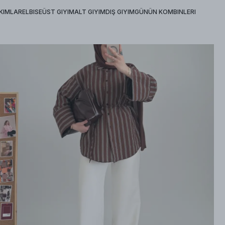
KIMLAR
ELBISE
ÜST GIYIM
ALT GIYIM
DIŞ GIYIM
GÜNÜN KOMBINLERI