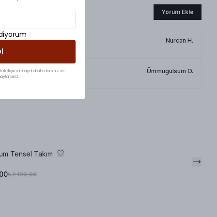
Yorum Ekle
ediyorum
Nurcan
H.
l
Ümmügülsüm
O.
li iletişim almayı kabul edersiniz ve
aylarsınız.
ium Tensel Takım
,00
₺ 2.199,00