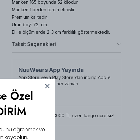
Manken 165 boyunda 52 kilodur.
Manken 1 beden tercih etmiştir.
Premium kalitedir.
Ürün boy: 72 cm.
El ile ölçümlerde 2-3 cm farklılık göstermektedir.
Taksit Seçenekleri
NuuWears App Yayında
App Store veya Play Store'dan indirip App'e
özel indirimlerden her zaman
faydalanabilirsiniz
şe Özel
Şimdi İndirin!
DİRİM
Tüm siparişlerde 3000 TL üzeri
kargo ücretsiz!
 kodunu öğrenmek ve
için kaydolun.