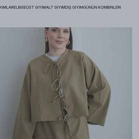
KIMLAR
ELBISE
ÜST GIYIM
ALT GIYIM
DIŞ GIYIM
GÜNÜN KOMBINLERI