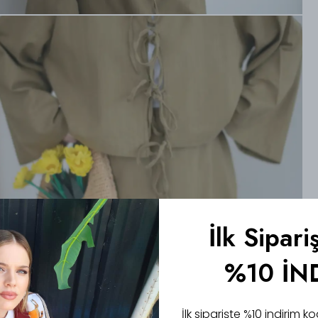
İlk Sipari
%10 İN
İlk siparişte %10 indirim