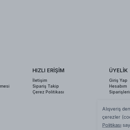
HIZLI ERİŞİM
ÜYELİK
İletişim
Giriş Yap
şmesi
Sipariş Takip
Hesabım
Çerez Politikası
Siparişler
Alışveriş de
çerezler (co
Politikası
sayf