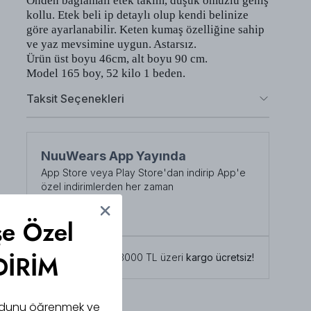
Önden bağlamalı etek takım, düşük omuzlu geniş
kollu. Etek beli ip detaylı olup kendi belinize
göre ayarlanabilir. Keten kumaş özelliğine sahip
ve yaz mevsimine uygun. Astarsız.
Ürün üst boyu 46cm, alt boyu 90 cm.
Model 165 boy, 52 kilo 1 beden.
Taksit Seçenekleri
NuuWears App Yayında
App Store veya Play Store'dan indirip App'e
özel indirimlerden her zaman
faydalanabilirsiniz
Şimdi İndirin!
şe Özel
DİRİM
Tüm siparişlerde 3000 TL üzeri
kargo ücretsiz!
 kodunu öğrenmek ve