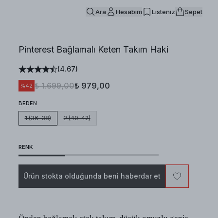
Ara
Hesabım
Listeniz
Sepet
Pinterest Bağlamalı Keten Takım Haki
(
4.67
)
₺ 1.699,00
₺ 979,00
%
42
BEDEN
1 (36-38)
2 (40-42)
RENK
Ürün stokta olduğunda beni haberdar et