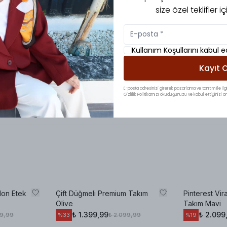
size özel teklifler 
Kullanım Koşullarını kabul 
Kayıt O
E-posta adresinizi girerek pazarlama ve tanıtım ile ilgi
Gizlilik Politikamızı okuduğunuzu ve kabul ettiğinizi on
lon Etek
Çift Düğmeli Premium Takım
Pinterest Vir
Olive
Takım Mavi
₺ 1.399,99
₺ 2.099
99,99
₺ 2.099,99
%
33
%
19