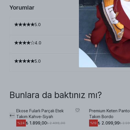
Yorumlar
5.0
4.0
5.0
Bunlara da baktınız mı?
Ekose Fularlı Parçalı Etek
Premium Keten Panto
Takım Kahve-Siyah
Takım Bordo
₺ 1.899,00
₺ 2.099,99
₺ 2.499,00
₺ 2.5
%
24
%
19