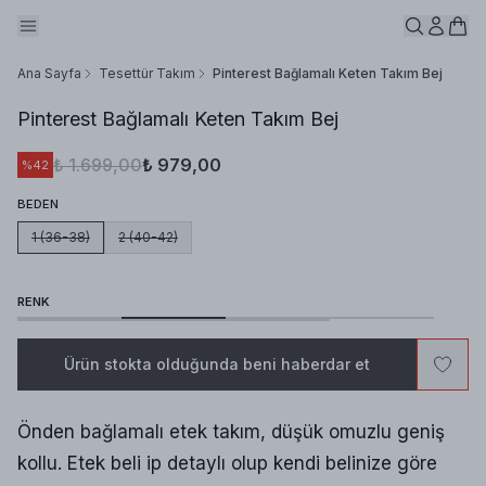
Ana Sayfa
Tesettür Takım
Pinterest Bağlamalı Keten Takım Bej
Pinterest Bağlamalı Keten Takım Bej
₺ 1.699,00
₺ 979,00
%
42
BEDEN
1 (36-38)
2 (40-42)
RENK
Ürün stokta olduğunda beni haberdar et
Önden bağlamalı etek takım, düşük omuzlu geniş
kollu. Etek beli ip detaylı olup kendi belinize göre