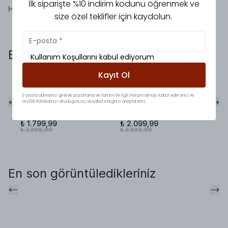
İlk siparişte %10 indirim kodunu öğrenmek ve
Henüz yorum bulunmamaktadır!
size özel teklifler için kaydolun.
Bunlara da baktınız mı?
Kullanım Koşullarını kabul ediyorum
Kayıt Ol
Premium Tokalı
Pinterest Model
Ka
Kemerli Bluz Takım
Premium Çımalı Takım
Pr
E-posta adresinizi girerek pazarlama ve tanıtım ile ilgili iletişim almayı kabul edersiniz ve
Kahve
Kahve
Ye
Gizlilik Politikamızı okuduğunuzu ve kabul ettiğinizi onaylarsınız.
%
25
%
19
%
₺ 1.799,99
₺ 2.099,99
₺ 
₺ 2.399,99
₺ 2.599,99
₺ 
En son görüntüledikleriniz