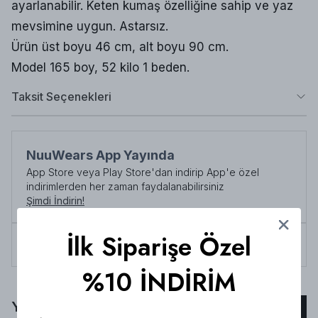
ayarlanabilir. Keten kumaş özelliğine sahip ve yaz
mevsimine uygun. Astarsız.
Ürün üst boyu 46 cm, alt boyu 90 cm.
Model 165 boy, 52 kilo 1 beden.
Taksit Seçenekleri
NuuWears App Yayında
App Store veya Play Store'dan indirip App'e özel
indirimlerden her zaman faydalanabilirsiniz
Şimdi İndirin!
İlk Siparişe Özel
Tüm siparişlerde 3000 TL üzeri
kargo ücretsiz!
%10 İNDİRİM
Yorumlar
Yorum Ekle