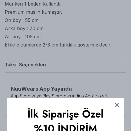
Manken 1 beden kullandı.
Premium müslin kumaştır.
Ön boy : 55 cm
Arka boy : 70 cm
Alt boy : 105 cm
El ile ölçümlerde 2-3 cm farklılık göstermektedir.
Taksit Seçenekleri
NuuWears App Yayında
App Store veya Play Store'dan indirip App'e özel
indirimlerden her zaman faydalanabilirsiniz
Şimdi İndirin!
İlk Siparişe Özel
%10 İNDİRİM
Tüm siparişlerde 3000 TL üzeri
kargo ücretsiz!