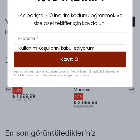
İlk siparişte %10 indirim kodunu öğrenmek ve
Yorumlar
Yorum Ekle
size özel teklifler için kaydolun.
Henüz yorum bulunmamaktadır!
Kullanım Koşullarını kabul ediyorum
Bunlara da baktınız mı?
Kayıt Ol
E-posta adresinizi girerek pazarlama ve tanıtım ile ilgili iletişim almayı kabul edersiniz ve
Gizlilik Politikamızı okuduğunuzu ve kabul ettiğinizi onaylarsınız.
Zra Viral Drape Etek
Premium Belden
MN
Takım Kahve
Oturtmalı Takım
Ta
Mürdüm
%
23
%
₺ 1.699,99
₺ 
%
19
₺ 2.199,99
₺ 
₺ 2.099,99
₺ 2.599,99
En son görüntüledikleriniz