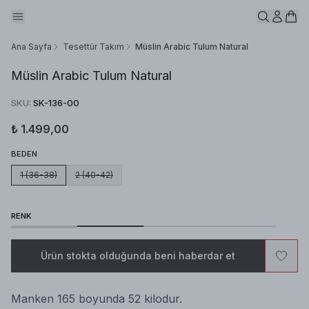
Ana Sayfa
Tesettür Takım
Müslin Arabic Tulum Natural
Müslin Arabic Tulum Natural
SKU
:
SK-136-00
₺ 1.499,00
BEDEN
1 (36-38)
2 (40-42)
RENK
Ürün stokta olduğunda beni haberdar et
Manken 165 boyunda 52 kilodur.