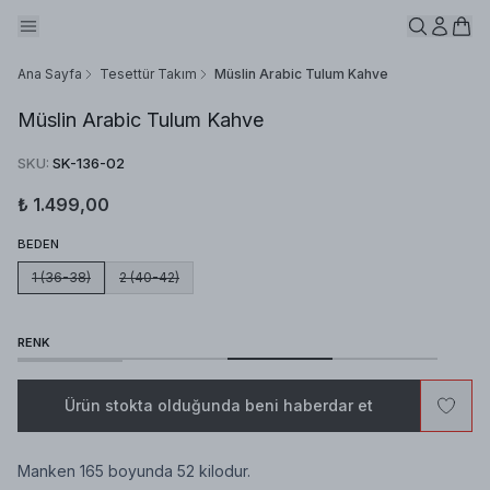
Ana Sayfa
Tesettür Takım
Müslin Arabic Tulum Kahve
Müslin Arabic Tulum Kahve
SKU
:
SK-136-02
₺ 1.499,00
BEDEN
1 (36-38)
2 (40-42)
RENK
Ürün stokta olduğunda beni haberdar et
Manken 165 boyunda 52 kilodur.