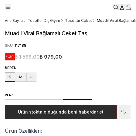
Ana Sayfa
Tesettür Dış Giyim
Tesettür Ceket
Muadil Viral Bağlamal
Muadil Viral Bağlamalı Ceket Taş
SKU
:
117188
₺ 1.599,00
₺ 979,00
%
39
BEDEN
S
M
L
RENK
Ürün stokta olduğunda beni haberdar et
Ürün Özellikleri: