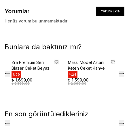
İlk siparişte %10 indirim kodunu öğrenmek ve
Yorumlar
Yorum Ekle
size özel teklifler için kaydolun.
Henüz yorum bulunmamaktadır!
Kullanım Koşullarını kabul ediyorum
Bunlara da baktınız mı?
Kayıt Ol
Zra Premium Seri
Massi Model Astarlı
Pr
E-posta adresinizi girerek pazarlama ve tanıtım ile ilgili iletişim almayı kabul edersiniz ve
Gizlilik Politikamızı okuduğunuzu ve kabul ettiğinizi onaylarsınız.
Blazer Ceket Beyaz
Keten Ceket Kahve
Kr
K
%
29
%
24
₺ 1.699,00
₺ 1.599,00
%
₺ 2.399,00
₺ 2.099,00
₺ 
₺ 
En son görüntüledikleriniz