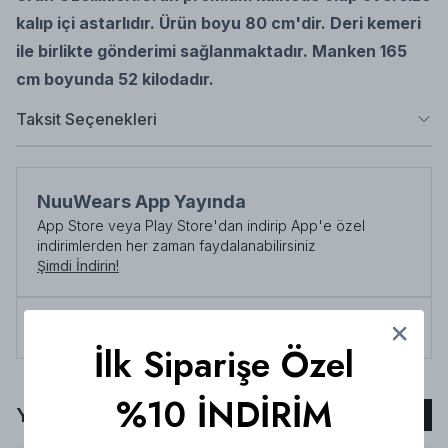
kalıp içi astarlıdır. Ürün boyu 80 cm'dir. Deri kemeri
ile birlikte gönderimi sağlanmaktadır.
Manken 165
cm boyunda 52 kilodadır.
Taksit Seçenekleri
NuuWears App Yayında
App Store veya Play Store'dan indirip App'e özel
indirimlerden her zaman faydalanabilirsiniz
Şimdi İndirin!
Tüm siparişlerde 3000 TL üzeri
kargo ücretsiz!
İlk Siparişe Özel
%10 İNDİRİM
Yorumlar
Yorum Ekle