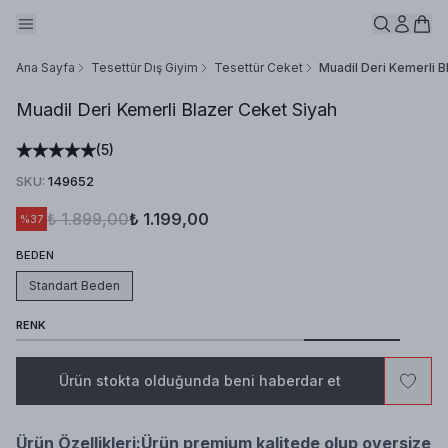
Ana Sayfa
Tesettür Dış Giyim
Tesettür Ceket
Muadil Deri Kemerli B
Muadil Deri Kemerli Blazer Ceket Siyah
(
5
)
SKU
:
149652
₺ 1.899,00
₺ 1.199,00
%
37
BEDEN
Standart Beden
RENK
Ürün stokta olduğunda beni haberdar et
Ürün Özellikleri:
Ürün premium kalitede olup oversize