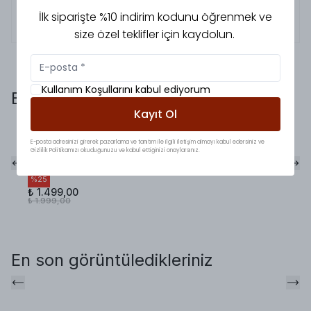
İlk siparişte %10 indirim kodunu öğrenmek ve
5.0
Buse
Ö.
size özel teklifler için kaydolun.
Kullanım Koşullarını kabul ediyorum
Bunlara da baktınız mı?
Kayıt Ol
Premium Keten
E-posta adresinizi girerek pazarlama ve tanıtım ile ilgili iletişim almayı kabul edersiniz ve
Kruvaze Blazer Ceket
Gizlilik Politikamızı okuduğunuzu ve kabul ettiğinizi onaylarsınız.
Kahve
%
25
₺ 1.499,00
₺ 1.999,00
En son görüntüledikleriniz