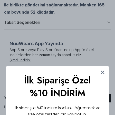
ile birlikte gönderimi sağlanmaktadır.
Manken 165
cm boyunda 52 kilodadır.
Taksit Seçenekleri
NuuWears App Yayında
App Store veya Play Store'dan indirip App'e özel
indirimlerden her zaman faydalanabilirsiniz
Şimdi İndirin!
Tüm siparişlerde 3000 TL üzeri
kargo ücretsiz!
İlk Siparişe Özel
%10 İNDİRİM
Yorumlar
Yorum Ekle
Henüz yorum bulunmamaktadır!
İlk siparişte %10 indirim kodunu öğrenmek ve
size özel teklifler için kaydolun.