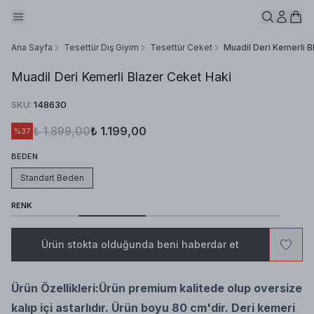
Ana Sayfa
Tesettür Dış Giyim
Tesettür Ceket
Muadil Deri Kemerli B
Muadil Deri Kemerli Blazer Ceket Haki
SKU
:
148630
₺ 1.899,00
₺ 1.199,00
%
37
BEDEN
Standart Beden
RENK
Ürün stokta olduğunda beni haberdar et
Ürün Özellikleri:
Ürün premium kalitede olup oversize
kalıp içi astarlıdır. Ürün boyu 80 cm'dir. Deri kemeri