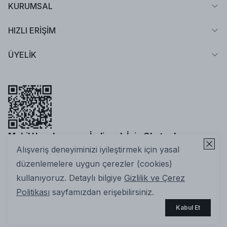
KURUMSAL
HIZLI ERİŞİM
ÜYELİK
Mobil Uygulamamızı İndirmek İçin Okutun!
Alışveriş deneyiminizi iyileştirmek için yasal
düzenlemelere uygun çerezler (cookies)
kullanıyoruz. Detaylı bilgiye
Gizlilik ve Çerez
Politikası
sayfamızdan erişebilirsiniz.
2025 Nuuwears. Tüm Hakları Saklıdır | ikas E-ticaret
Kabul Et
Altyapısıyla Hazırlanmıştır.