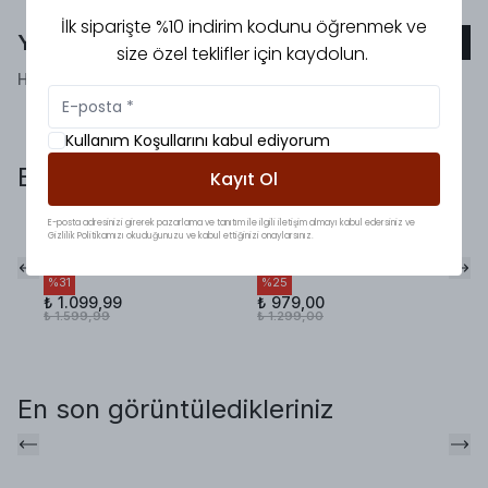
İlk siparişte %10 indirim kodunu öğrenmek ve
Yorumlar
Yorum Ekle
size özel teklifler için kaydolun.
Henüz yorum bulunmamaktadır!
Kullanım Koşullarını kabul ediyorum
Bunlara da baktınız mı?
Kayıt Ol
E-posta adresinizi girerek pazarlama ve tanıtım ile ilgili iletişim almayı kabul edersiniz ve
Zra Model Şal Detaylı
Boyundan Fularlı
Ta
Gizlilik Politikamızı okuduğunuzu ve kabul ettiğinizi onaylarsınız.
Bluz Kırmızı
Ekose Gömlek
K
%
31
%
25
%
₺ 1.099,99
₺ 979,00
₺ 
₺ 1.599,99
₺ 1.299,00
₺ 
En son görüntüledikleriniz