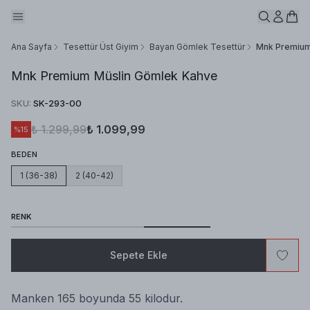
Ana Sayfa
Tesettür Üst Giyim
Bayan Gömlek Tesettür
Mnk Premium
Mnk Premium Müslin Gömlek Kahve
SKU
:
SK-293-00
₺ 1.299,99
₺ 1.099,99
%
15
BEDEN
1 (36-38)
2 (40-42)
RENK
Sepete Ekle
Manken 165 boyunda 55 kilodur.