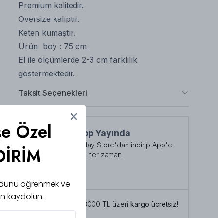
Premium kalitedir.
Oversize kalıptır.
Keten kumaştır.
Ürün boy : 75 cm
El ile ölçümlerde 2-3 cm farklılık
göstermektedir.
Taksit Seçenekleri
şe Özel
NuuWears App Yayında
App Store veya Play Store'dan indirip App'e
DİRİM
özel indirimlerden her zaman
faydalanabilirsiniz
Şimdi İndirin!
 kodunu öğrenmek ve
için kaydolun.
Tüm siparişlerde 3000 TL üzeri
kargo ücretsiz!