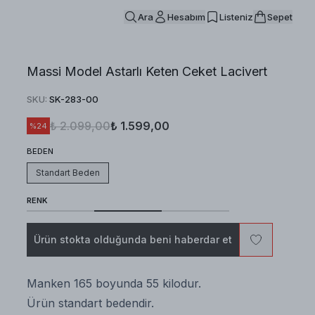
Ara
Hesabım
Listeniz
Sepet
Massi Model Astarlı Keten Ceket Lacivert
SKU
:
SK-283-00
₺ 2.099,00
₺ 1.599,00
%
24
BEDEN
Standart Beden
RENK
Ürün stokta olduğunda beni haberdar et
Manken 165 boyunda 55 kilodur.
Ürün standart bedendir.