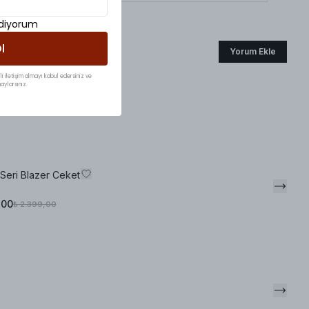
ediyorum
l
Yorum Ekle
li iletişim almayı kabul edersiniz ve
aylarsınız.
Seri Blazer Ceket
,00
₺ 2.399,00