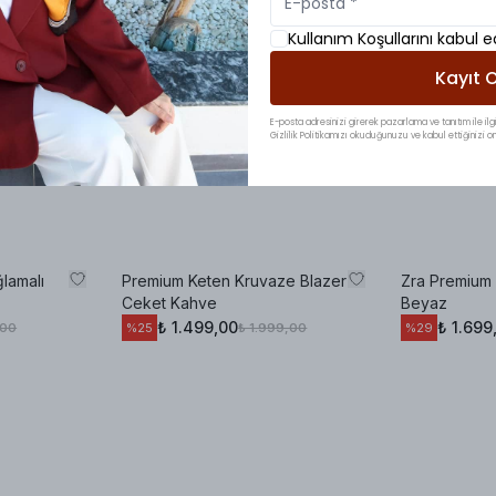
Kullanım Koşullarını kabul 
Kayıt O
E-posta adresinizi girerek pazarlama ve tanıtım ile ilgi
Gizlilik Politikamızı okuduğunuzu ve kabul ettiğinizi on
lamalı
Premium Keten Kruvaze Blazer
Zra Premium 
Ceket Kahve
Beyaz
₺ 1.499,00
₺ 1.699
,00
₺ 1.999,00
%
25
%
29