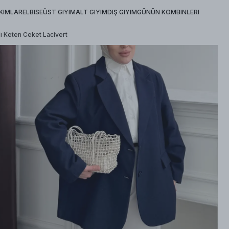
KIMLAR
ELBISE
ÜST GIYIM
ALT GIYIM
DIŞ GIYIM
GÜNÜN KOMBINLERI
ı Keten Ceket Lacivert