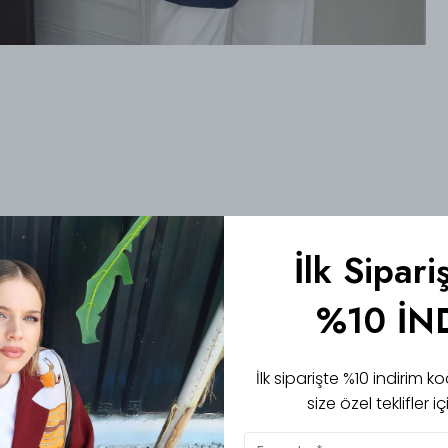
İlk Sipari
%10 İN
İlk siparişte %10 indirim
size özel teklifler 