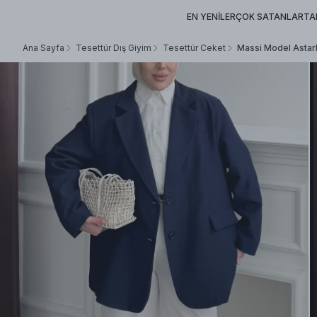
EN YENİLER
ÇOK SATANLAR
TA
Ana Sayfa
Tesettür Dış Giyim
Tesettür Ceket
Massi Model Astarl