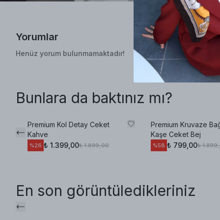
Yorumlar
Henüz yorum bulunmamaktadır!
Bunlara da baktınız mı?
Premium Kol Detay Ceket
Premium Kruvaze Bağ
Kahve
Kaşe Ceket Bej
₺ 1.399,00
₺ 799,00
₺ 1.899,00
₺ 1.899
%
26
%
58
En son görüntüledikleriniz