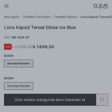
Ana Sayfa
Tesettür Üst Giyim
Tesettür Elbise
Liora Kapsül Tensel E
Liora Kapsül Tensel Elbise Ice Blue
SKU
:
SK-424-01
₺ 2.099,00
₺ 1.899,00
%
10
BEDEN
Standart Beden
BEDEN
Standart Beden
Ürün stokta olduğunda beni haberdar et