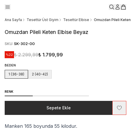
Ana Sayfa
Tesettür Üst Giyim
Tesettür Elbise
Omuzdan Pileli Keten
Omuzdan Pileli Keten Elbise Beyaz
SKU
:
SK-302-00
₺ 2.299,99
₺ 1.799,99
%
22
BEDEN
1 (36-38)
2 (40-42)
RENK
Sepete Ekle
Manken 165 boyunda 55 kilodur.