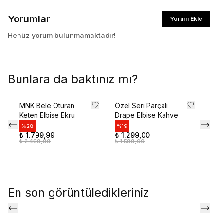
Yorumlar
Yorum Ekle
Henüz yorum bulunmamaktadır!
Bunlara da baktınız mı?
MNK Bele Oturan
Özel Seri Parçalı
Şa
Keten Elbise Ekru
Drape Elbise Kahve
Se
%
28
%
19
%
₺ 1.799,99
₺ 1.299,00
₺ 
₺ 2.499,99
₺ 1.599,00
₺ 
En son görüntüledikleriniz