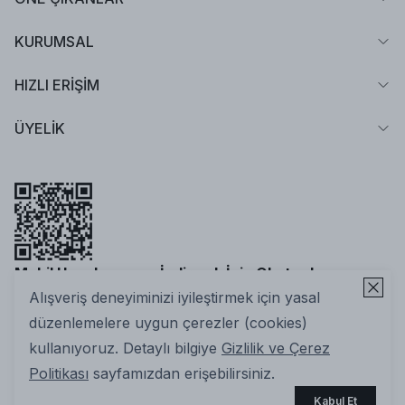
KURUMSAL
HIZLI ERİŞİM
ÜYELİK
Mobil Uygulamamızı İndirmek İçin Okutun!
Alışveriş deneyiminizi iyileştirmek için yasal
düzenlemelere uygun çerezler (cookies)
kullanıyoruz. Detaylı bilgiye
Gizlilik ve Çerez
Politikası
sayfamızdan erişebilirsiniz.
2025 Nuuwears. Tüm Hakları Saklıdır | ikas E-ticaret
Kabul Et