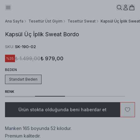
Ana Sayfa
Tesettür Üst Giyim
Tesettür Sweat
Kapsül Üç İplik Swea
Kapsül Üç İplik Sweat Bordo
SKU
:
SK-190-02
₺ 1.499,00
₺ 979,00
%
35
BEDEN
Standart Beden
RENK
Ürün stokta olduğunda beni haberdar et
Manken 165 boyunda 52 kilodur.
Premium kalitedir.