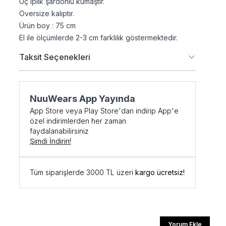
Üç iplik şardonlu kumaştır.
Oversize kalıptır.
Ürün boy : 75 cm
El ile ölçümlerde 2-3 cm farklılık göstermektedir.
Taksit Seçenekleri
NuuWears App Yayında
şe Özel
App Store veya Play Store'dan indirip App'e
özel indirimlerden her zaman
faydalanabilirsiniz
DİRİM
Şimdi İndirin!
 kodunu öğrenmek ve
Tüm siparişlerde 3000 TL üzeri
kargo ücretsiz!
için kaydolun.
Yorum Ekle