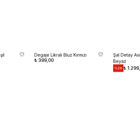
Kullanım Koşullarını kabul 
Kayıt O
E-posta adresinizi girerek pazarlama ve tanıtım ile ilgi
Gizlilik Politikamızı okuduğunuzu ve kabul ettiğinizi on
şil
Degaje Likralı Bluz Kırmızı
Şal Detay Asi
₺ 399,00
Beyaz
₺ 1.299
%
28