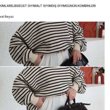
KIMLAR
ELBISE
ÜST GIYIM
ALT GIYIM
DIŞ GIYIM
GÜNÜN KOMBINLERI
weat Beyaz