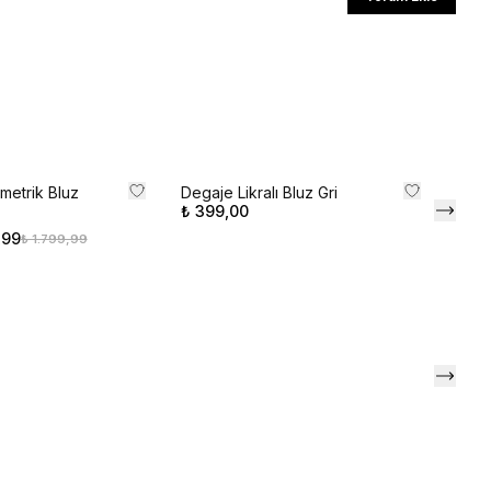
ediyorum
l
li iletişim almayı kabul edersiniz ve
aylarsınız.
metrik Bluz
Degaje Likralı Bluz Gri
₺ 399,00
,99
₺ 1.799,99