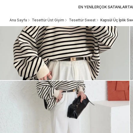
EN YENİLER
ÇOK SATANLAR
TA
Ana Sayfa
Tesettür Üst Giyim
Tesettür Sweat
Kapsül Üç İplik S