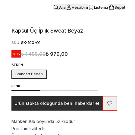
Ara
Hesabım
Listeniz
Sepet
Kapsül Üç İplik Sweat Beyaz
SKU
:
SK-190-01
₺ 1.499,00
₺ 979,00
%
35
BEDEN
Standart Beden
RENK
Ürün stokta olduğunda beni haberdar et
Manken 165 boyunda 52 kilodur.
Premium kalitedir.