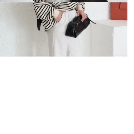
İlk Sipari
%10 İN
İlk siparişte %10 indirim
size özel teklifler 