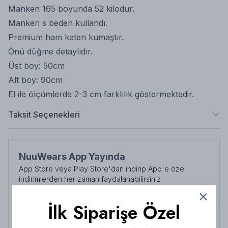
Manken 165 boyunda 52 kilodur.
Manken s beden kullandı.
Premium ham keten kumaştır.
Önü düğme detaylıdır.
Üst boy: 50cm
Alt boy: 90cm
El ile ölçümlerde 2-3 cm farklılık göstermektedir.
Taksit Seçenekleri
NuuWears App Yayında
App Store veya Play Store'dan indirip App'e özel
indirimlerden her zaman faydalanabilirsiniz
Şimdi İndirin!
İlk Siparişe Özel
Tüm siparişlerde 3000 TL üzeri
kargo ücretsiz!