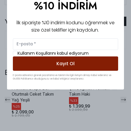
%10 İNDİRİM
Yorumlar
Yorum Ekle
İlk siparişte %10 indirim kodunu öğrenmek ve
size özel teklifler için kaydolun.
5.0
Kübra
A.
Kullanım Koşullarını kabul ediyorum
Kayıt Ol
Bunlara da baktınız mı?
E-posta adresinizi girerek pazarlama ve tanıtım ile ilgili iletişim almayı kabul edersiniz ve
Gizlilik Politikamızı okuduğunuzu ve kabul ettiğinizi onaylarsınız.
Premium Drape Bel
Çift Düğmeli Premium
Au
Oturtmalı Ceket Takım
Takım Haki
Ke
Yağ Yeşili
%
33
%
₺ 1.399,99
₺ 
%
25
₺ 2.099,99
₺ 
₺ 2.099,00
₺ 2.799,00