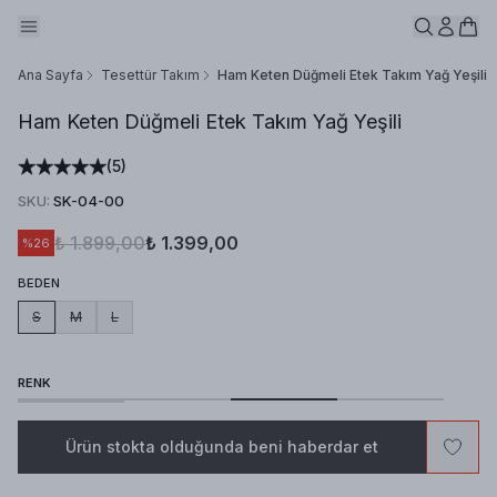
Ana Sayfa
Tesettür Takım
Ham Keten Düğmeli Etek Takım Yağ Yeşili
Ham Keten Düğmeli Etek Takım Yağ Yeşili
(
5
)
SKU
:
SK-04-00
₺ 1.899,00
₺ 1.399,00
%
26
BEDEN
S
M
L
RENK
Ürün stokta olduğunda beni haberdar et