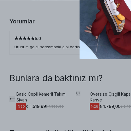
Yorumlar
5.0
Ürünüm geldi herzamanki gibi harikasınız müthiş teşekkürler 🥰
Bunlara da baktınız mı?
Basic Cepli Kemerli Takım
Oversize Çizgili Kaps
Siyah
Kahve
₺ 1.519,99
₺ 1.799,00
₺ 1.899,99
₺ 2.4
%
20
%
28