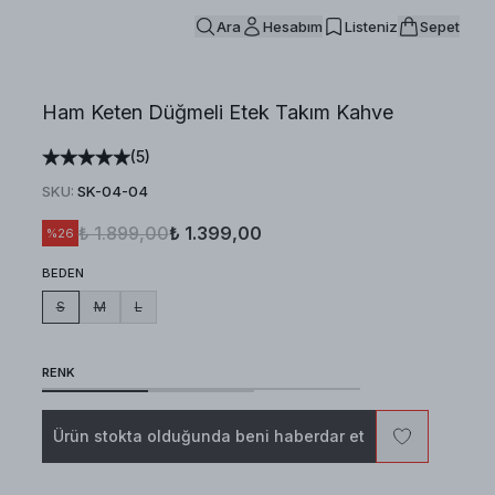
Ara
Hesabım
Listeniz
Sepet
Ham Keten Düğmeli Etek Takım Kahve
(
5
)
SKU
:
SK-04-04
₺ 1.899,00
₺ 1.399,00
%
26
BEDEN
S
M
L
RENK
Ürün stokta olduğunda beni haberdar et