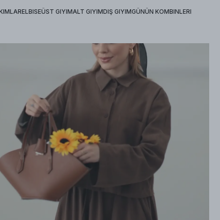
KIMLAR
ELBISE
ÜST GIYIM
ALT GIYIM
DIŞ GIYIM
GÜNÜN KOMBINLERI