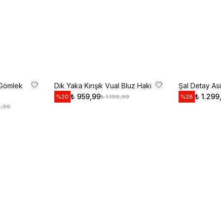
Kayıt O
E-posta adresinizi girerek pazarlama ve tanıtım ile ilgi
Gizlilik Politikamızı okuduğunuzu ve kabul ettiğinizi on
 Gömlek
Dik Yaka Kırışık Vual Bluz Haki
Şal Detay Asi
₺ 959,99
₺ 1.299
₺ 1.199,99
%
20
%
28
9,99