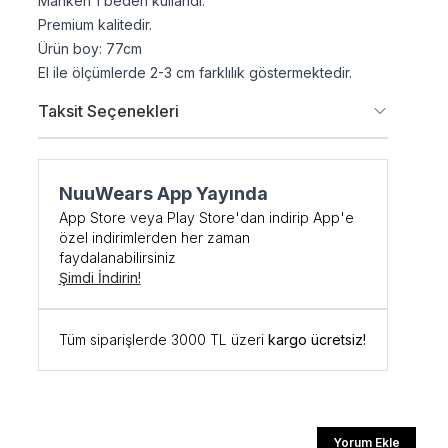
Manken 1 beden kullandı.
Premium kalitedir.
Ürün boy: 77cm
El ile ölçümlerde 2-3 cm farklılık göstermektedir.
Taksit Seçenekleri
NuuWears App Yayında
App Store veya Play Store'dan indirip App'e
şe Özel
özel indirimlerden her zaman
faydalanabilirsiniz
DİRİM
Şimdi İndirin!
 kodunu öğrenmek ve
Tüm siparişlerde 3000 TL üzeri
kargo ücretsiz!
için kaydolun.
Yorum Ekle
ediyorum