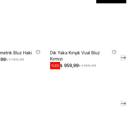
l
li iletişim almayı kabul edersiniz ve
aylarsınız.
metrik Bluz Haki
Dik Yaka Kırışık Vual Bluz
Over
Kırmızı
Göml
,99
₺ 1.799,99
₺ 959,99
₺ 1.199,99
%
20
%
27