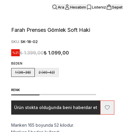
Ara
Hesabım
Listeniz
Sepet
Farah Prenses Gömlek Soft Haki
SKU
:
SK-18-02
₺ 1.399,00
₺ 1.099,00
%
21
BEDEN
1 (36-38)
2 (40-42)
RENK
Ürün stokta olduğunda beni haberdar et
Manken 165 boyunda 52 kilodur.