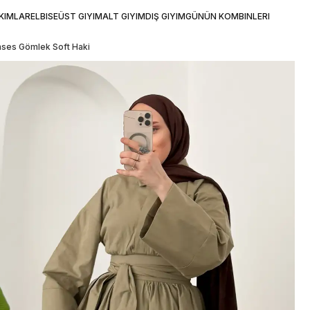
KIMLAR
ELBISE
ÜST GIYIM
ALT GIYIM
DIŞ GIYIM
GÜNÜN KOMBINLERI
nses Gömlek Soft Haki