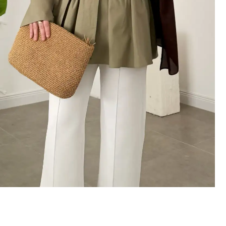
İlk Sipari
%10 İN
İlk siparişte %10 indirim
size özel teklifler 
Kullanım Koşullarını kabul 