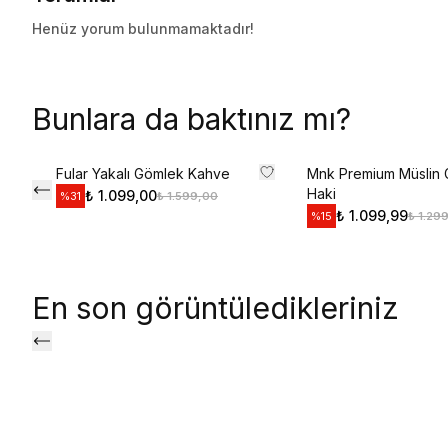
Henüz yorum bulunmamaktadır!
Bunlara da baktınız mı?
Fular Yakalı Gömlek Kahve
Mnk Premium Müslin
Haki
₺ 1.099,00
₺ 1.599,00
%
31
₺ 1.099,99
₺ 1.29
%
15
En son görüntüledikleriniz