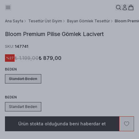
Ana Sayfa
Tesettür Üst Giyim
Bayan Gömlek Tesettür
Bloom Premiu
Bloom Premium Pilise Gömlek Lacivert
SKU
:
147741
₺ 1.199,00
₺ 879,00
%
27
BEDEN
Standart Beden
BEDEN
Standart Beden
Ürün stokta olduğunda beni haberdar et