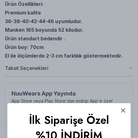
Ürün Özellikleri:
Premium kalite
36-38-40-42-44-46 uyumludur.
Manken 165 boyunda 52 kilodur.
Ürün standart bedendir .
Ürün boy: 70cm
El ile ölçümlerde 2-3 cm farklılık göstermektedir.
Taksit Seçenekleri
NuuWears App Yayında
App Store veya Play Store'dan indirip App'e özel
indirimlerden her zaman faydalanabilirsiniz
Şimdi İndirin!
İlk Siparişe Özel
%10 İNDİRİM
Tüm siparişlerde 3000 TL üzeri
kargo ücretsiz!