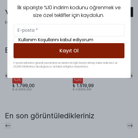
İlk siparişte %10 indirim kodunu öğrenmek ve
Yorumlar
Yorum Ekle
size özel teklifler için kaydolun.
Henüz yorum bulunmamaktadır!
Kullanım Koşullarını kabul ediyorum
Bunlara da baktınız mı?
Kayıt Ol
E-posta adresinizi girerek pazarlama ve tanıtım ile ilgili iletişim almayı kabul edersiniz ve
Premium Seri Oysh.
Basic Cepli Kemerli
Gizlilik Politikamızı okuduğunuzu ve kabul ettiğinizi onaylarsınız.
Fırfırlı Takım Olive
Takım Kahve
%
25
%
20
₺ 1.799,00
₺ 1.519,99
₺ 2.399,00
₺ 1.899,99
En son görüntüledikleriniz