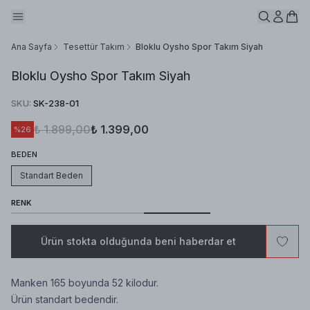
Ana Sayfa
Tesettür Takım
Bloklu Oysho Spor Takım Siyah
Bloklu Oysho Spor Takım Siyah
SKU
:
SK-238-01
₺ 1.899,00
₺ 1.399,00
%
26
BEDEN
Standart Beden
RENK
Ürün stokta olduğunda beni haberdar et
Manken 165 boyunda 52 kilodur.
Ürün standart bedendir.