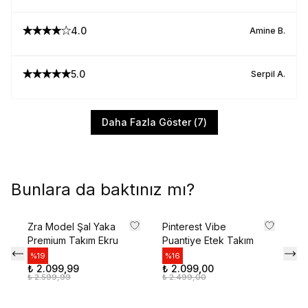
Kayıt Ol
4.0
Amine
B.
E-posta adresinizi girerek pazarlama ve tanıtım ile ilgili iletişim almayı kabul edersiniz ve
Gizlilik Politikamızı okuduğunuzu ve kabul ettiğinizi onaylarsınız.
5.0
Serpil
A.
Daha Fazla Göster
(
7
)
Bunlara da baktınız mı?
Zra Model Şal Yaka
Pinterest Vibe
Pr
Premium Takım Ekru
Puantiye Etek Takım
Ot
%
19
%
16
%
₺ 2.099,99
₺ 2.099,00
₺ 
₺ 2.599,99
₺ 2.499,00
₺ 