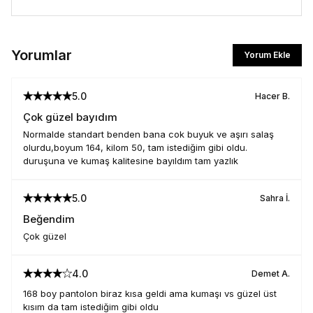
Yorumlar
Yorum Ekle
5.0
Hacer
B.
Çok güzel bayıdım
İlk Siparişe Özel
Normalde standart benden bana cok buyuk ve aşırı salaş
olurdu,boyum 164, kilom 50, tam istediğim gibi oldu.
duruşuna ve kumaş kalitesine bayıldım tam yazlık
%10 İNDİRİM
5.0
Sahra
İ.
İlk siparişte %10 indirim kodunu öğrenmek ve
Beğendim
size özel teklifler için kaydolun.
Çok güzel
4.0
Demet
A.
Kullanım Koşullarını kabul ediyorum
168 boy pantolon biraz kısa geldi ama kumaşı vs güzel üst
kısım da tam istediğim gibi oldu