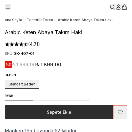
Ana Sayfa
Tesettür Takım
Arabic Keten Abaya Takım Haki
Arabic Keten Abaya Takım Haki
(
4.71
)
SKU
:
SK-407-01
₺ 1.999,00
₺ 1.899,00
%
5
BEDEN
Standart Beden
RENK
Sepete Ekle
Manken 165 boyunda 52 kilodur.