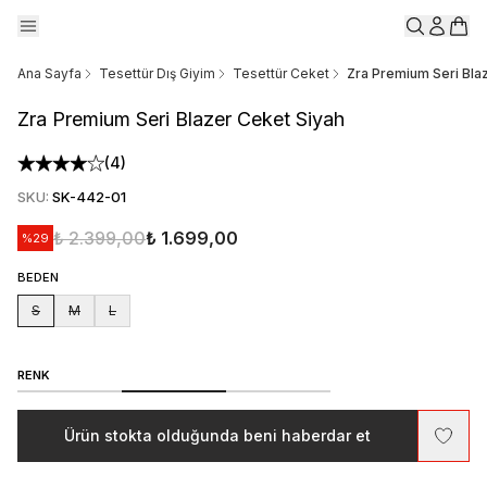
Ana Sayfa
Tesettür Dış Giyim
Tesettür Ceket
Zra Premium Seri Bla
Zra Premium Seri Blazer Ceket Siyah
(
4
)
SKU
:
SK-442-01
₺ 2.399,00
₺ 1.699,00
%
29
BEDEN
S
M
L
RENK
Ürün stokta olduğunda beni haberdar et