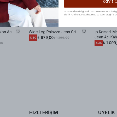
Kayıt O
E-posta adresinizi girerek pazarlama ve tanıtım ile ilgi
Gizlilik Politikamızı okuduğunuzu ve kabul ettiğinizi on
olon Acı
Wide Leg Palazzo Jean Gri
İp Kemerli M
Jean Acı Ka
₺ 979,00
₺ 1.399,00
%
30
₺ 1.099
,00
%
35
HIZLI ERİŞİM
ÜYELİK