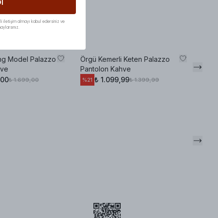
l
li iletişim almayı kabul edersiniz ve
aylarsınız.
ng Model Palazzo
Örgü Kemerli Keten Palazzo
Etek
hve
Pantolon Kahve
Pant
,00
₺ 1.099,99
₺ 1.699,00
₺ 1.399,99
%
21
%
35