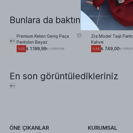
Bunlara da baktınız mı?
Premium Keten Geniş Paça
Zra Model Taşlı Pant
Pantolon Beyaz
Kahve
₺ 1.199,99
₺ 749,00
₺ 1.599,99
₺ 1.199
%
25
%
38
En son görüntüledikleriniz
ÖNE ÇIKANLAR
KURUMSAL