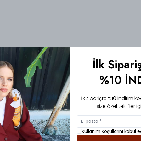
İlk Sipari
%10 İN
İlk siparişte %10 indirim
size özel teklifler 
Kullanım Koşullarını kabul 