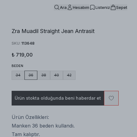
Ara
Hesabım
Listeniz
Sepet
Zra Muadil Straight Jean Antrasit
SKU
:
113648
₺ 719,00
BEDEN
34
36
38
40
42
Ürün stokta olduğunda beni haberdar et
Ürün Özellikleri:
Manken 36 beden kullandı.
Tam kalıptır.