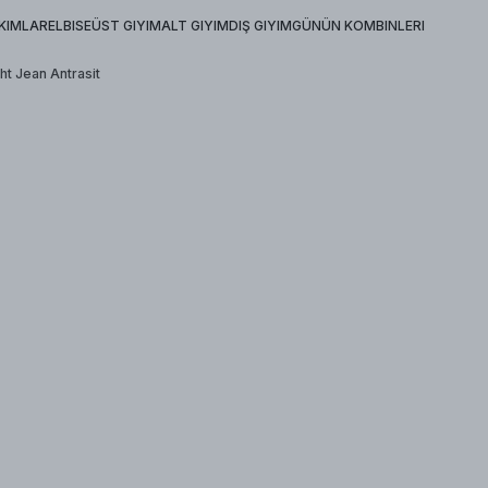
KIMLAR
ELBISE
ÜST GIYIM
ALT GIYIM
DIŞ GIYIM
GÜNÜN KOMBINLERI
ht Jean Antrasit