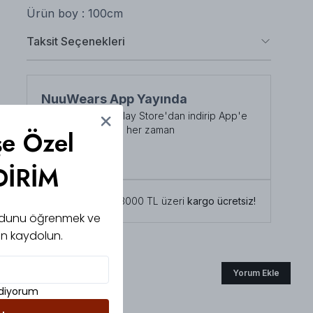
Ürün boy : 100cm
Taksit Seçenekleri
NuuWears App Yayında
App Store veya Play Store'dan indirip App'e
özel indirimlerden her zaman
şe Özel
faydalanabilirsiniz
Şimdi İndirin!
DİRİM
Tüm siparişlerde 3000 TL üzeri
kargo ücretsiz!
 kodunu öğrenmek ve
için kaydolun.
Yorum Ekle
ediyorum