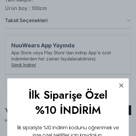
Ürün boy : 100cm
Taksit Seçenekleri
NuuWears App Yayında
App Store veya Play Store'dan indirip App'e özel
indirimlerden her zaman faydalanabilirsiniz
Şimdi İndirin!
Tüm siparişlerde 3000 TL üzeri
kargo ücretsiz!
İlk Siparişe Özel
%10 İNDİRİM
Yorumlar
Yorum Ekle
Henüz yorum bulunmamaktadır!
İlk siparişte %10 indirim kodunu öğrenmek ve
size özel teklifler için kaydolun.