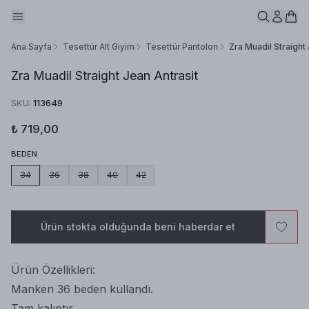
Ana Sayfa
Tesettür Alt Giyim
Tesettür Pantolon
Zra Muadil Straight
Zra Muadil Straight Jean Antrasit
SKU
:
113649
₺ 719,00
BEDEN
34
36
38
40
42
Ürün stokta olduğunda beni haberdar et
Ürün Özellikleri:
Manken 36 beden kullandı.
Tam kalıptır.