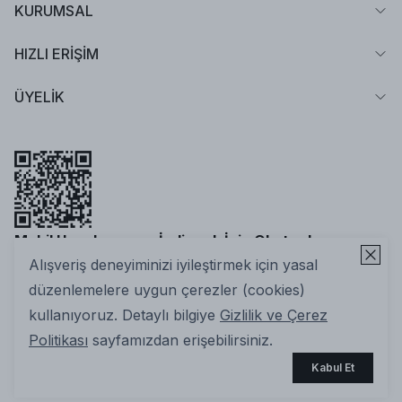
KURUMSAL
HIZLI ERİŞİM
ÜYELİK
Mobil Uygulamamızı İndirmek İçin Okutun!
Alışveriş deneyiminizi iyileştirmek için yasal
düzenlemelere uygun çerezler (cookies)
kullanıyoruz. Detaylı bilgiye
Gizlilik ve Çerez
Politikası
sayfamızdan erişebilirsiniz.
2025 Nuuwears. Tüm Hakları Saklıdır | ikas E-ticaret
Kabul Et
Altyapısıyla Hazırlanmıştır.