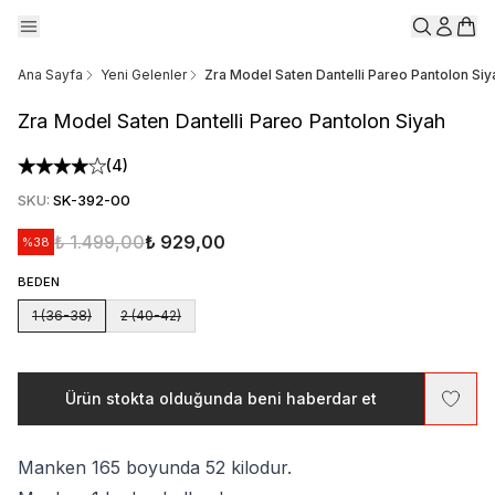
Ana Sayfa
Yeni Gelenler
Zra Model Saten Dantelli Pareo Pantolon Siy
Zra Model Saten Dantelli Pareo Pantolon Siyah
(
4
)
SKU
:
SK-392-00
₺ 1.499,00
₺ 929,00
%
38
BEDEN
1 (36-38)
2 (40-42)
Ürün stokta olduğunda beni haberdar et
Manken 165 boyunda 52 kilodur.