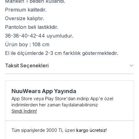
Manken 1 beden kullandı.
Premium kalitedir.
Oversize kalıptır.
Pantolon beli lastiklidir.
36-38-40-42-44 uyumludur.
Ürün boy : 108 cm
El ile ölçümlerde 2-3 cm farklılık göstermektedir.
Taksit Seçenekleri
NuuWears App Yayında
App Store veya Play Store'dan indirip App'e özel
indirimlerden her zaman faydalanabilirsiniz
Şimdi İndirin!
İlk Siparişe Özel
Tüm siparişlerde 3000 TL üzeri
kargo ücretsiz!