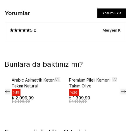
Yorumlar
Yorum Ekle
5.0
Meryem
K.
Bunlara da baktınız mı?
Arabic Asimetrik Keten
Premium Pileli Kemerli
Ro
Takım Natural
Takım Olive
Ce
%
19
%
26
%
₺ 2.099,99
₺ 1.399,99
₺ 
₺ 2.599,99
₺ 1.899,99
₺ 