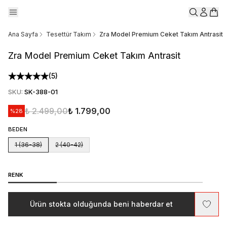
Ana Sayfa
Tesettür Takım
Zra Model Premium Ceket Takım Antrasit
Zra Model Premium Ceket Takım Antrasit
(
5
)
SKU
:
SK-388-01
₺ 2.499,00
₺ 1.799,00
%
28
BEDEN
1 (36-38)
2 (40-42)
RENK
Ürün stokta olduğunda beni haberdar et