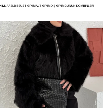
KIMLAR
ELBISE
ÜST GIYIM
ALT GIYIM
DIŞ GIYIM
GÜNÜN KOMBINLERI