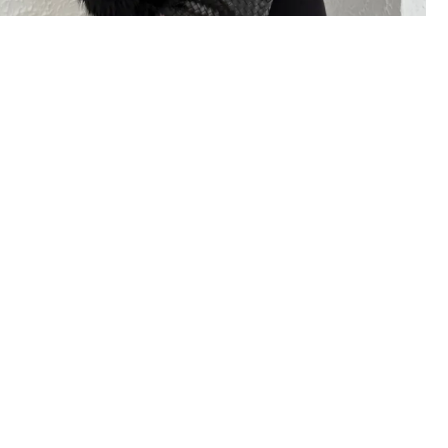
İlk Sipari
%10 İN
İlk siparişte %10 indirim
size özel teklifler 
Kullanım Koşullarını kabul 