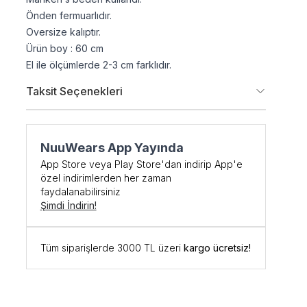
Önden fermuarlıdır.
Oversize kalıptır.
Ürün boy : 60 cm
El ile ölçümlerde 2-3 cm farklıdır.
Taksit Seçenekleri
şe Özel
NuuWears App Yayında
App Store veya Play Store'dan indirip App'e
DİRİM
özel indirimlerden her zaman
faydalanabilirsiniz
Şimdi İndirin!
 kodunu öğrenmek ve
için kaydolun.
Tüm siparişlerde 3000 TL üzeri
kargo ücretsiz!
ediyorum