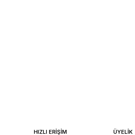
Kayıt O
E-posta adresinizi girerek pazarlama ve tanıtım ile ilgi
Gizlilik Politikamızı okuduğunuzu ve kabul ettiğinizi on
HIZLI ERİŞİM
ÜYELİK