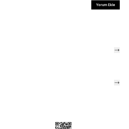
l
Yorum Ekle
li iletişim almayı kabul edersiniz ve
aylarsınız.