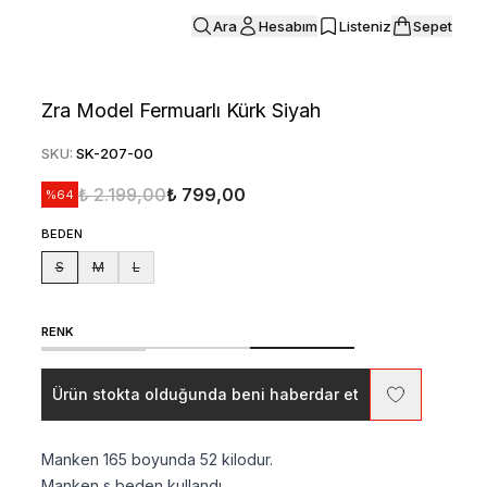
Ara
Hesabım
Listeniz
Sepet
Zra Model Fermuarlı Kürk Siyah
SKU
:
SK-207-00
₺ 2.199,00
₺ 799,00
%
64
BEDEN
S
M
L
RENK
Ürün stokta olduğunda beni haberdar et
Manken 165 boyunda 52 kilodur.
Manken s beden kullandı.